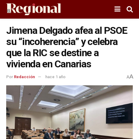
Jimena Delgado afea al PSOE
su “incoherencia” y celebra
que la RIC se destine a
vivienda en Canarias
A
Por
Redacción
hace 1 año
A