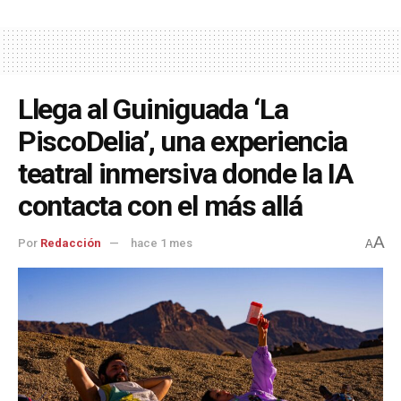
Llega al Guiniguada ‘La
PiscoDelia’, una experiencia
teatral inmersiva donde la IA
contacta con el más allá
A
Por
Redacción
hace 1 mes
A