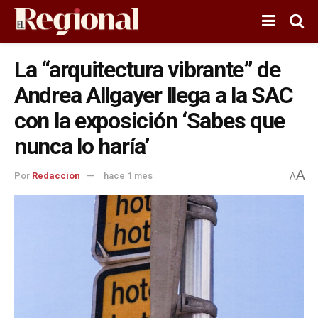
La “arquitectura vibrante” de
Andrea Allgayer llega a la SAC
con la exposición ‘Sabes que
nunca lo haría’
A
Por
Redacción
hace 1 mes
A