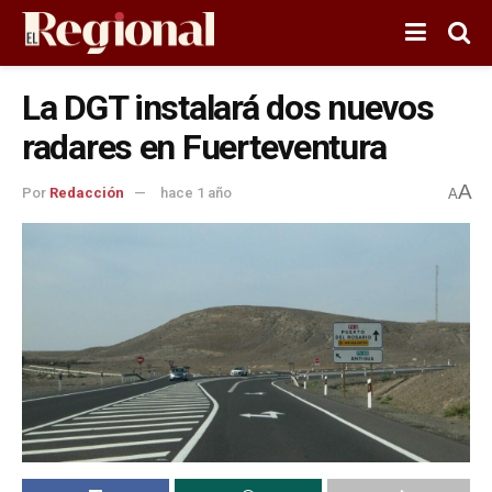
La DGT instalará dos nuevos
radares en Fuerteventura
A
Por
Redacción
hace 1 año
A