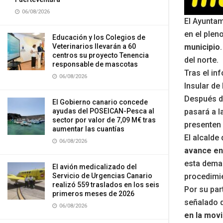
06/08/2026
El Ayuntam
en el plen
Educación y los Colegios de
municipio
Veterinarios llevarán a 60
centros su proyecto Tenencia
del norte.
responsable de mascotas
Tras el in
06/08/2026
Insular de
Después de
El Gobierno canario concede
pasará a l
ayudas del POSEICAN-Pesca al
sector por valor de 7,09 M€ tras
presenten 
aumentar las cuantías
El alcalde 
06/08/2026
avance en
esta deman
El avión medicalizado del
procedimie
Servicio de Urgencias Canario
realizó 559 traslados en los seis
Por su par
primeros meses de 2026
señalado q
06/08/2026
en la movi