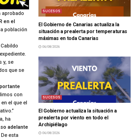
SUCESOS
ha aprobado
R en el
El Gobierno de Canarias actualiza la
la población
situación a prealerta por temperaturas
máximas en toda Canarias
 Cabildo
06/08/2026
 expediente.
 y, se
ados que se
portante
plimos con
SUCESOS
en el que el
tivo.”
El Gobierno actualiza la situación a
prealerta por viento en todo el
a, ha
Archipiélago
so adelante
06/08/2026
. De esta
SUCESOS