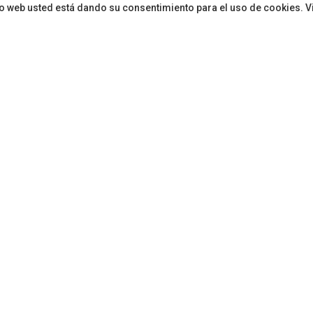
sitio web usted está dando su consentimiento para el uso de cookies. V
Rosario, más cerca de ser 
idad
ón
hace 1 año
en
Fuerteventura