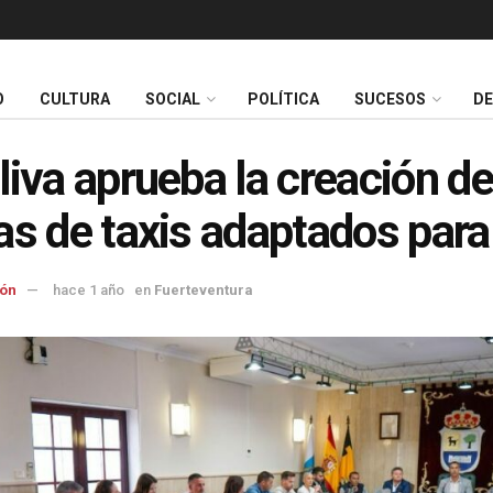
O
CULTURA
SOCIAL
POLÍTICA
SUCESOS
D
liva aprueba la creación de
as de taxis adaptados pa
ón
hace 1 año
en
Fuerteventura