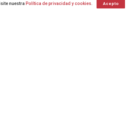
isite nuestra
Política de privacidad y cookies
.
Acepto
una
donación
atención continuada tras el parto
de sangre
avión medicalizado
Contaminación
Consejería de Agricultura
marina
Clúster Canario de la Música
Dirección
A
A
General de
Emergencias
Animales de
Agencia Estatal de
compañía
Meteorología
Eclipse Solar
archipiélago
Consejería de
Sanidad
Consejería de Sanidad del
Bienestar
Gobierno de Canarias
Dirección
Social
Cáncer de pulmón
General de
Hemodonación y