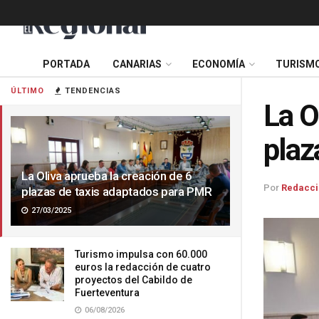
PORTADA
CANARIAS
ECONOMÍA
TURISM
ÚLTIMO
TENDENCIAS
La O
plaz
La Oliva aprueba la creación de 6
Por
Redacci
plazas de taxis adaptados para PMR
27/03/2025
Turismo impulsa con 60.000
euros la redacción de cuatro
proyectos del Cabildo de
Fuerteventura
06/08/2026