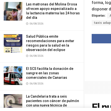
forma, log
Las matronas del Molina Orosa
disponer d
ofrecen apoyo especializado a
la lactancia materna las 24 horas
Etiquetas:
del día
taxis ada
06/08/2026
Salud Pública emite
recomendaciones para evitar
riesgos para la salud en la
observación del eclipse
06/08/2026
El SCS facilita la donación de
sangre en las zonas
comerciales de Canarias
06/08/2026
La Candelaria trata a seis
pacientes con cáncer de pulmón
El n
con una nueva técnica de
Oncología Radioterápica