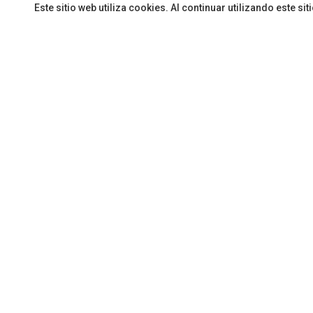
Este sitio web utiliza cookies. Al continuar utilizando este 
del 
06/08/2026
real
CARGAR MÁS
Por
Redacci