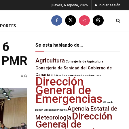
jueves, 6 agosto, 2026
Iniciar sesión
EPORTES
 6
Se esta hablando de…
ra PMR
Agricultura
Consejería de Agricultura
Consejería de Sanidad del Gobierno de
Canarias
A
A
Eclipse Solar
atención continuada tras el parto
Dirección
General de
Emergencias
Cáncer de
Agencia Estatal de
pulmón
Contaminación marina
Dirección
Meteorología
General de