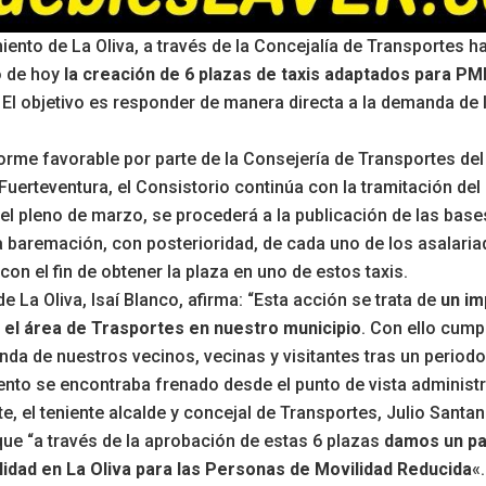
iento de La Oliva, a través de la Concejalía de Transportes 
o de hoy
la creación de 6 plazas de taxis adaptados para PM
. El objetivo es responder de manera directa a la demanda de 
forme favorable por parte de la Consejería de Transportes del
 Fuerteventura, el Consistorio continúa con la tramitación del
l pleno de marzo, se procederá a la publicación de las bases
a baremación, con posterioridad, de cada uno de los asalari
con el fin de obtener la plaza en uno de estos taxis.
de La Oliva, Isaí Blanco, afirma: “Esta acción se trata de
un im
 el área de Trasportes en nuestro municipio
. Con ello cum
da de nuestros vecinos, vecinas y visitantes tras un periodo 
nto se encontraba frenado desde el punto de vista administra
te, el teniente alcalde y concejal de Transportes, Julio Santan
ue “a través de la aprobación de estas 6 plazas
damos un pa
lidad en La Oliva para las Personas de Movilidad Reducida
«