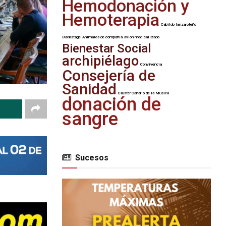
Hemodonación y
Hemoterapia
Cabildo lanzaroteño
Backstage
Animales de compañía
avión medicalizado
Bienestar Social
archipiélago
Convivencia
Consejería de
Sanidad
Clúster Canario de la Música
donación de
sangre
Sucesos