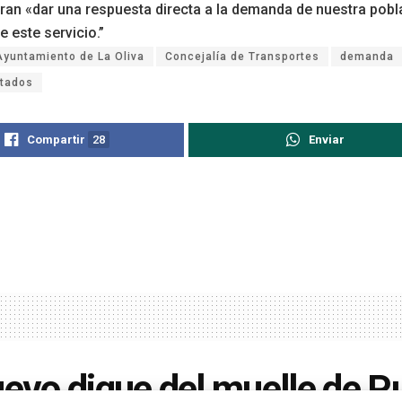
ran «dar una respuesta directa a la demanda de nuestra pobl
e este servicio.”
Ayuntamiento de La Oliva
Concejalía de Transportes
demanda
ptados
Compartir
28
Enviar
uevo dique del muelle de P