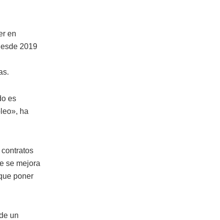
er en
 desde 2019
as.
do es
leo», ha
 contratos
ue se mejora
 que poner
 de un