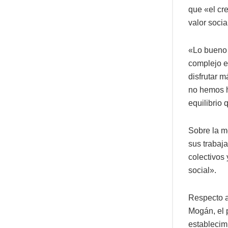
que «el cr
valor socia
«Lo bueno 
complejo e
disfrutar 
no hemos he
equilibrio
Sobre la me
sus trabaj
colectivos
social».
Respecto a
Mogán, el 
establecimi