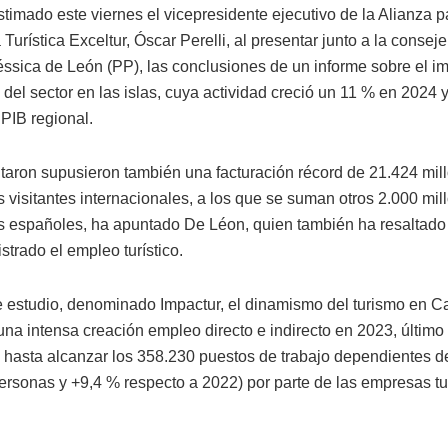
stimado este viernes el vicepresidente ejecutivo de la Alianza p
Turística Exceltur, Óscar Perelli, al presentar junto a la consej
éssica de León (PP), las conclusiones de un informe sobre el i
del sector en las islas, cuya actividad creció un 11 % en 2024 
 PIB regional.
ltaron supusieron también una facturación récord de 21.424 mil
s visitantes internacionales, a los que se suman otros 2.000 mil
os españoles, ha apuntado De Léon, quien también ha resaltado
strado el empleo turístico.
 estudio, denominado Impactur, el dinamismo del turismo en C
una intensa creación empleo directo e indirecto en 2023, último
, hasta alcanzar los 358.230 puestos de trabajo dependientes de
ersonas y +9,4 % respecto a 2022) por parte de las empresas tur