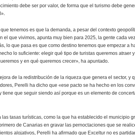
ecimiento debe ser por valor, de forma que el turismo debe gen
l».
que tenemos es que la demanda, a pesar del contexto geopolít
n el que vivimos, apunta muy bien para 2025, la gente cada vez
más, lo que pasa es que como destino tenemos que empezar a h
cho lo suficiente: elegir qué tipo de turistas queremos atraer 
 queremos y en qué queremos crecer», ha apuntado.
jora de la redistribución de la riqueza que genera el sector, y
adores, Perelli ha dicho que «ese pacto se ha hecho en los con
 y tiene que seguir siendo así porque es un elemento de concert
 las tasas turísticas, como la que ha establecido el municipio 
primero de Canarias en gravar las pernoctaciones que se reali
entos alojativos, Perelli ha afirmado que Exceltur no es partidar