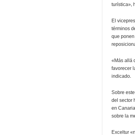
turística»,
El vicepre
términos d
que ponen 
reposiciona
«Más allá d
favorecer 
indicado.
Sobre este
del sector
en Canaria
sobre la me
Exceltur «