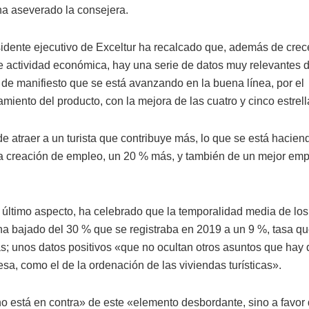
 ha aseverado la consejera.
sidente ejecutivo de Exceltur ha recalcado que, además de crec
e actividad económica, hay una serie de datos muy relevantes
de manifiesto que se está avanzando en la buena línea, por el
miento del producto, con la mejora de las cuatro y cinco estrell
e atraer a un turista que contribuye más, lo que se está hacien
la creación de empleo, un 20 % más, y también de un mejor emp
 último aspecto, ha celebrado que la temporalidad media de los
 ha bajado del 30 % que se registraba en 2019 a un 9 %, tasa q
s; unos datos positivos «que no ocultan otros asuntos que hay
sa, como el de la ordenación de las viviendas turísticas».
no está en contra» de este «elemento desbordante, sino a favor