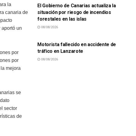
ara la
El Gobierno de Canarias actualiza la
situación por riesgo de incendios
era canaria de
forestales en las islas
mpacto
08/08/2026
y aportó un
SUCESOS
Motorista fallecido en accidente de
tráfico en Lanzarote
lones por
08/08/2026
lones por
 la mejora
anarias se
 dato
l sector
ísticas de