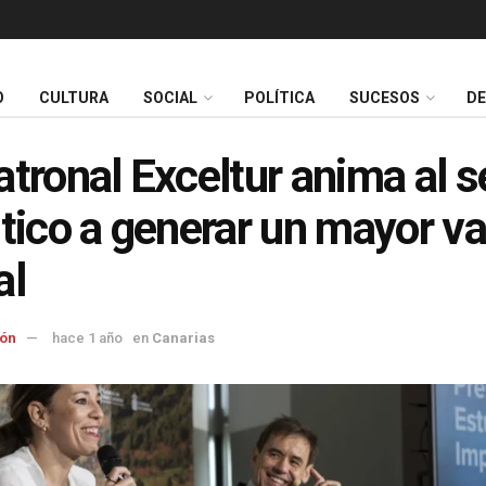
O
CULTURA
SOCIAL
POLÍTICA
SUCESOS
D
atronal Exceltur anima al s
stico a generar un mayor va
al
ón
hace 1 año
en
Canarias