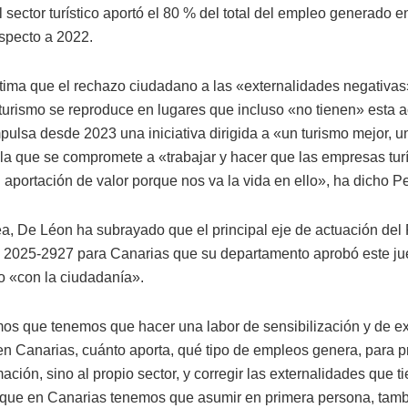
l sector turístico aportó el 80 % del total del empleo generado 
specto a 2022.
ima que el rechazo ciudadano a las «externalidades negativa
 turismo se reproduce en lugares que incluso «no tienen» esta a
pulsa desde 2023 una iniciativa dirigida a «un turismo mejor, u
 la que se compromete a «trabajar y hacer que las empresas turí
aportación de valor porque nos va la vida en ello», ha dicho Per
ea, De Léon ha subrayado que el principal eje de actuación del
o 2025-2927 para Canarias que su departamento aprobó este ju
o «con la ciudadanía».
s que tenemos que hacer una labor de sensibilización y de ex
en Canarias, cuánto aporta, qué tipo de empleos genera, para pr
mación, sino al propio sector, y corregir las externalidades que t
y que en Canarias tenemos que asumir en primera persona, tam