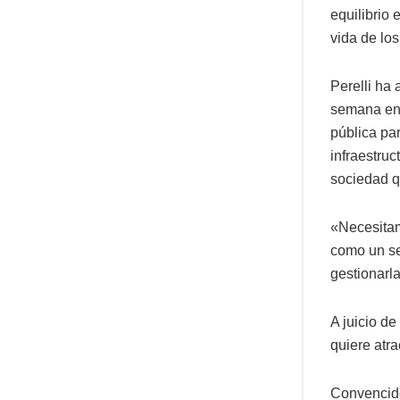
equilibrio 
vida de los
Perelli ha
semana en 
pública par
infraestruc
sociedad q
«Necesitam
como un se
gestionarla
A juicio de
quiere atra
Convencido