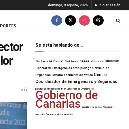
domingo, 9 agosto, 2026
Iniciar sesión
EPORTES
ector
Se esta hablando de…
lor
Dirección
Plan Especial de Protección Civil
Agencia Estatal de Meteorología
General de Emergencias
archipiélago
Servicio de
Centro
Urgencias Canario
accidente de tráfico
Coordinador de Emergencias y Seguridad
A
parada cardiorrespiratoria
Plan Específico de Emergencias
A
Gobierno de
Canarias
soporte vital básico
Riesgo de
incendios forestales
Viento
prealerta