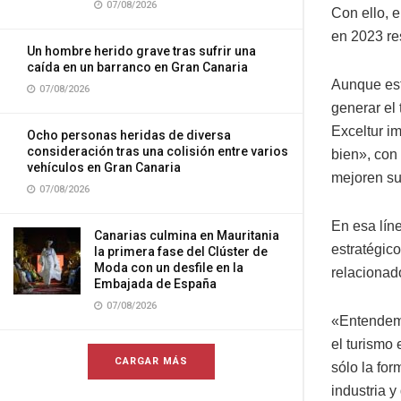
07/08/2026
Con ello, e
en 2023 re
Un hombre herido grave tras sufrir una
caída en un barranco en Gran Canaria
Aunque est
07/08/2026
generar el
Exceltur im
Ocho personas heridas de diversa
consideración tras una colisión entre varios
bien», con
vehículos en Gran Canaria
mejoren su 
07/08/2026
En esa lín
Canarias culmina en Mauritania
estratégic
la primera fase del Clúster de
Moda con un desfile en la
relacionad
Embajada de España
07/08/2026
«Entendemo
el turismo 
CARGAR MÁS
sólo la for
industria 