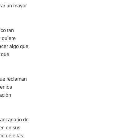
erar un mayor
ico tan
 quiere
acer algo que
y qué
 que reclaman
venios
ación
grancanario de
cen en sus
io de ellas,