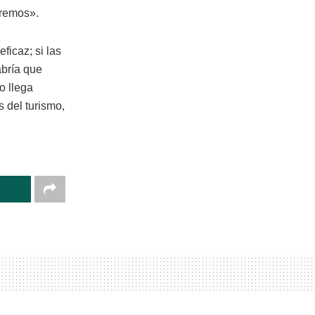
eremos».
icaz; si las
bría que
o llega
 del turismo,