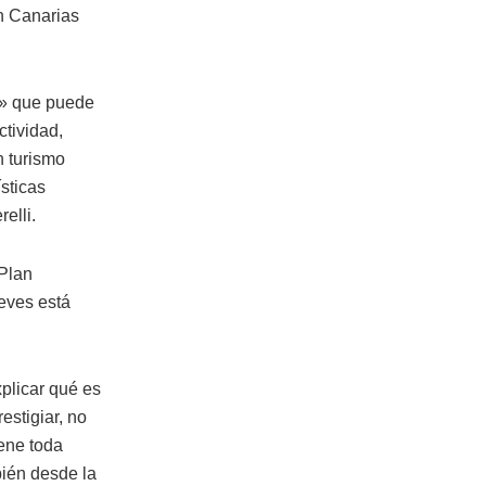
en Canarias
s» que puede
ctividad,
n turismo
sticas
elli.
 Plan
eves está
plicar qué es
estigiar, no
iene toda
bién desde la