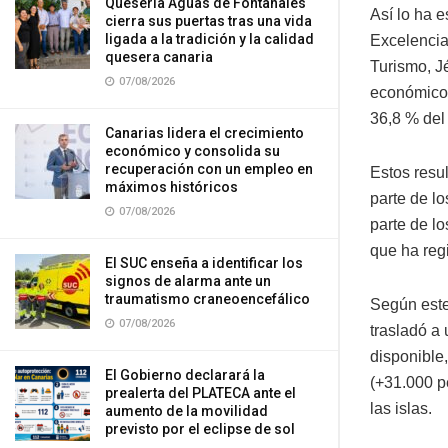
Quesería Aguas de Fontanales
Así lo ha e
cierra sus puertas tras una vida
ligada a la tradición y la calidad
Excelencia 
quesera canaria
Turismo, J
07/08/2026
económico 
36,8 % del
Canarias lidera el crecimiento
económico y consolida su
recuperación con un empleo en
Estos resu
máximos históricos
parte de lo
07/08/2026
parte de l
que ha regi
El SUC enseña a identificar los
signos de alarma ante un
traumatismo craneoencefálico
Según este
07/08/2026
trasladó a 
disponible
El Gobierno declarará la
(+31.000 p
prealerta del PLATECA ante el
las islas.
aumento de la movilidad
previsto por el eclipse de sol