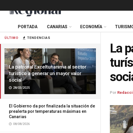
PORTADA
CANARIAS
ECONOMÍA
TURISM
ÚLTIMO
TENDENCIAS
La p
turí
La patronal Exceltur anima al sector
soci
turístico a generar un mayor valor
social
28/03/2025
Por
Redacci
El Gobierno da por finalizada la situación de
prealerta por temperaturas máximas en
Canarias
08/08/2026