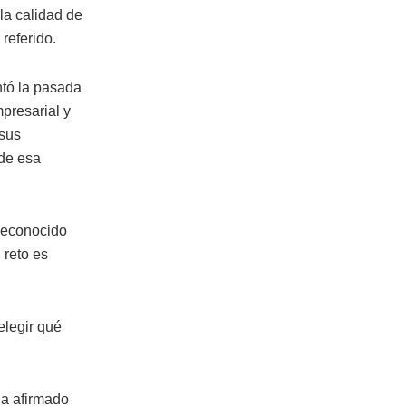
 la calidad de
referido.
ntó la pasada
presarial y
 sus
 de esa
reconocido
 reto es
elegir qué
ha afirmado