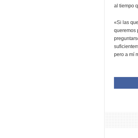
al tiempo 
«Si las qu
queremos p
preguntars
suficiente
pero a mí 