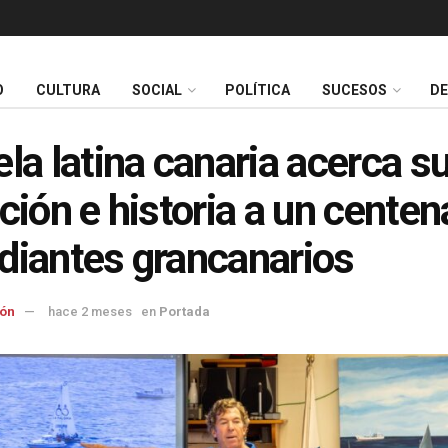
O
CULTURA
SOCIAL
POLÍTICA
SUCESOS
D
ela latina canaria acerca s
ición e historia a un centen
diantes grancanarios
ón
hace 2 meses
en
Portada