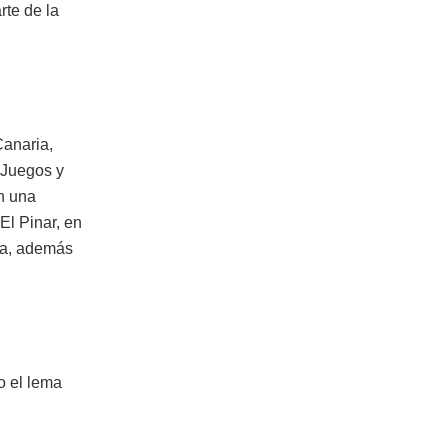
rte de la
Canaria,
 Juegos y
n una
El Pinar, en
ta, además
o el lema