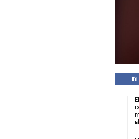
E
c
m
a