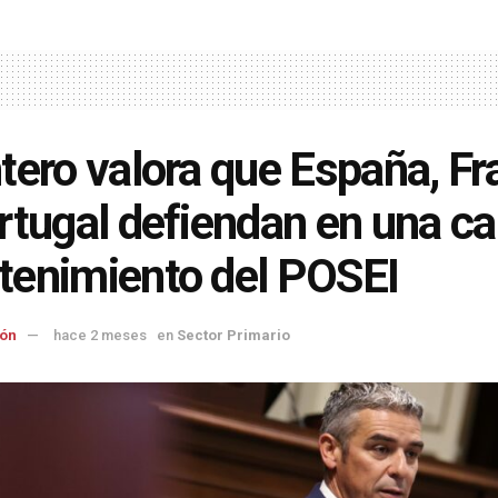
tero valora que España, Fr
rtugal defiendan en una car
enimiento del POSEI
ón
hace 2 meses
en
Sector Primario