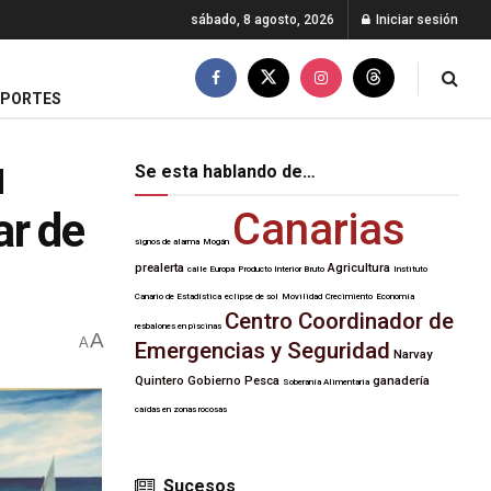
sábado, 8 agosto, 2026
Iniciar sesión
EPORTES
u
Se esta hablando de…
ar de
Canarias
signos de alarma
Mogán
prealerta
Agricultura
calle Europa
Producto Interior Bruto
Instituto
Canario de Estadística
eclipse de sol
Movilidad
Crecimiento
Economía
Centro Coordinador de
resbalones en piscinas
A
A
Emergencias y Seguridad
Narvay
Quintero
Gobierno
Pesca
ganadería
Soberanía Alimentaria
caídas en zonas rocosas
Sucesos