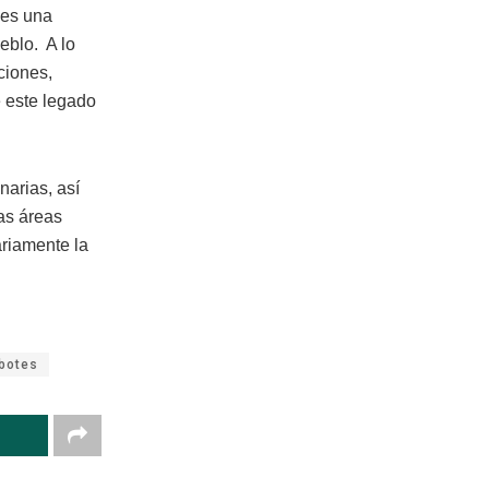
 es una
eblo. A lo
ciones,
e este legado
narias, así
tas áreas
ariamente la
 botes