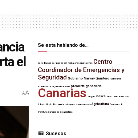
ancia
Se esta hablando de…
ta el
Centro
calle Europa
eclipse de sol
resbalones en piscinas
Coordinador de Emergencias y
Seguridad
Gobierno
Narvay Quintero
Soberanía
prealerta
ganadería
Alimentaria
signos de alarma
Canarias
A
A
Pesca
Mogán
Movilidad
Producto
Agricultura
Interior Bruto
Economía
caídas en zonas rocosas
Crecimiento
Instituto Canario de Estadística
Sucesos