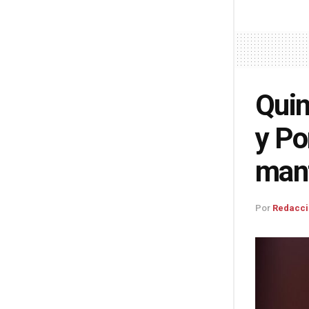
Quin
y Po
mant
Por
Redacci