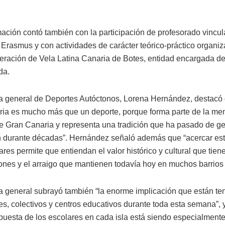
ación contó también con la participación de profesorado vincu
Erasmus y con actividades de carácter teórico-práctico organiz
eración de Vela Latina Canaria de Botes, entidad encargada del
da.
ra general de Deportes Autóctonos, Lorena Hernández, destacó 
aria es mucho más que un deporte, porque forma parte de la me
de Gran Canaria y representa una tradición que ha pasado de g
 durante décadas”. Hernández señaló además que “acercar est
ares permite que entiendan el valor histórico y cultural que tien
nes y el arraigo que mantienen todavía hoy en muchos barrios d
ra general subrayó también “la enorme implicación que están te
es, colectivos y centros educativos durante toda esta semana”, 
spuesta de los escolares en cada isla está siendo especialmente