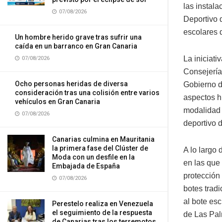
las instal
07/08/2026
Deportivo 
escolares d
Un hombre herido grave tras sufrir una
caída en un barranco en Gran Canaria
La iniciat
07/08/2026
Consejería
Ocho personas heridas de diversa
Gobierno d
consideración tras una colisión entre varios
aspectos hi
vehículos en Gran Canaria
modalidad e
07/08/2026
deportivo d
Canarias culmina en Mauritania
la primera fase del Clúster de
A lo largo 
Moda con un desfile en la
en las que 
Embajada de España
protección 
07/08/2026
botes trad
al bote esc
Perestelo realiza en Venezuela
el seguimiento de la respuesta
de Las Pal
de Canarias tras los terremotos