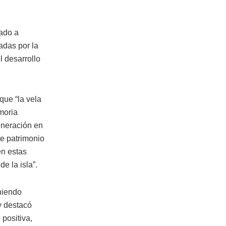
lado a
adas por la
 desarrollo
que “la vela
moria
eneración en
e patrimonio
en estas
e la isla”.
niendo
y destacó
 positiva,