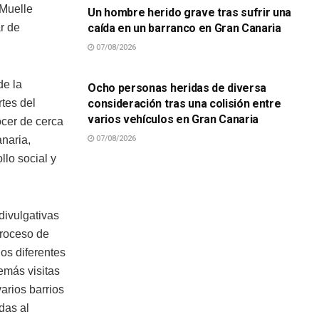
 Muelle
Un hombre herido grave tras sufrir una
caída en un barranco en Gran Canaria
r de
07/08/2026
SUCESOS
de la
Ocho personas heridas de diversa
consideración tras una colisión entre
tes del
varios vehículos en Gran Canaria
ocer de cerca
07/08/2026
anaria,
llo social y
 divulgativas
proceso de
los diferentes
emás visitas
arios barrios
das al