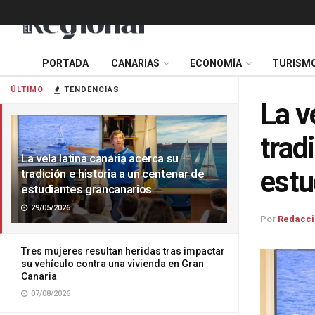
PORTADA
CANARIAS
ECONOMÍA
TURISM
ÚLTIMO
TENDENCIAS
La v
trad
La vela latina canaria acerca su
estu
tradición e historia a un centenar de
estudiantes grancanarios
29/05/2026
Por
Redacci
Tres mujeres resultan heridas tras impactar
su vehículo contra una vivienda en Gran
Canaria
07/08/2026