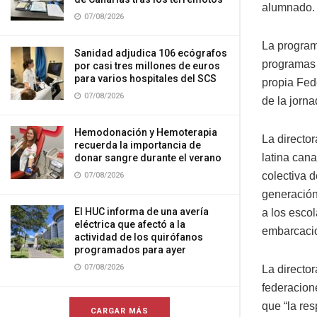
alumnado.
07/08/2026
La program
Sanidad adjudica 106 ecógrafos
programas 
por casi tres millones de euros
para varios hospitales del SCS
propia Fed
07/08/2026
de la jorna
Hemodonación y Hemoterapia
La directo
recuerda la importancia de
latina can
donar sangre durante el verano
colectiva 
07/08/2026
generación
El HUC informa de una avería
a los escol
eléctrica que afectó a la
embarcacio
actividad de los quirófanos
programados para ayer
07/08/2026
La directo
federacion
que “la re
CARGAR MÁS