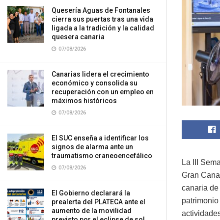
Quesería Aguas de Fontanales
cierra sus puertas tras una vida
ligada a la tradición y la calidad
quesera canaria
07/08/2026
Canarias lidera el crecimiento
económico y consolida su
recuperación con un empleo en
máximos históricos
07/08/2026
El SUC enseña a identificar los
signos de alarma ante un
traumatismo craneoencefálico
La III Sem
07/08/2026
Gran Canari
canaria de
El Gobierno declarará la
patrimonio 
prealerta del PLATECA ante el
aumento de la movilidad
actividade
previsto por el eclipse de sol