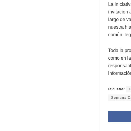
La iniciat
invitación
largo de v
nuestra his
común llegu
Toda la pr
como en la
responsabl
informació
Etiquetas:
Semana Ca