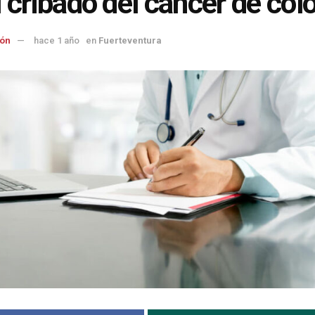
l cribado del cáncer de col
ón
hace 1 año
en
Fuerteventura