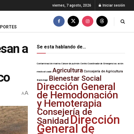
viernes, 7 agosto, 2026
Iniciar sesión
EPORTES
esan a
Se esta hablando de…
Contaminación marina
Cáncer de pulmón
Centro Coordinador de Emergencias
avión
Agricultura
Consejería de Agricultura
co
medicalizado
Bienestar Social
Backstage
Dirección General
de Hemodonación
A
A
y Hemoterapia
Consejería de
Dirección
Sanidad
General de