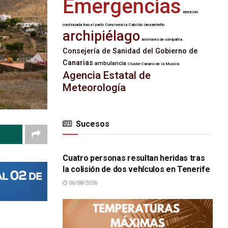
Emergencias
atención
continuada tras el parto
Convivencia
Cabildo lanzaroteño
archipiélago
Animales de compañía
Consejería de Sanidad del Gobierno de
Canarias
ambulancia
Clúster Canario de la Música
Agencia Estatal de
Meteorología
Sucesos
SUCESOS
Cuatro personas resultan heridas tras
la colisión de dos vehículos en Tenerife
06/08/2026