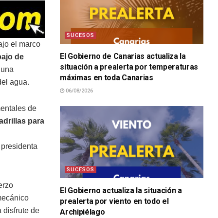
SUCESOS
ajo el marco
El Gobierno de Canarias actualiza la
bajo de
situación a prealerta por temperaturas
 una
máximas en toda Canarias
del agua.
06/08/2026
entales de
drillas para
a presidenta
SUCESOS
erzo
El Gobierno actualiza la situación a
 mecánico
prealerta por viento en todo el
 disfrute de
Archipiélago