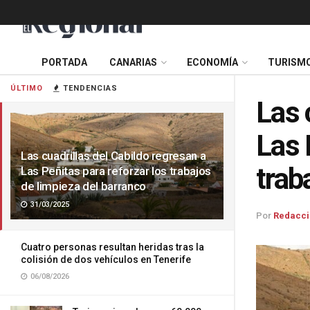
PORTADA
CANARIAS
ECONOMÍA
TURISM
ÚLTIMO
TENDENCIAS
Las 
Las 
Las cuadrillas del Cabildo regresan a
trab
Las Peñitas para reforzar los trabajos
de limpieza del barranco
31/03/2025
Por
Redacci
Cuatro personas resultan heridas tras la
colisión de dos vehículos en Tenerife
06/08/2026