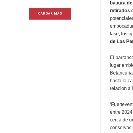
basura de
retirados 
CARGAR MÁS
potenciale
embocadura
fase, los 
de Las Pe
El barranc
lugar embl
Betancuria
hasta la c
relación a
‘Fuerteven
entre 2024
cerca de u
conservació