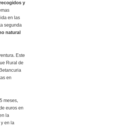
 recogidos y
lemas
ida en las
sta segunda
no natural
ventura. Este
que Rural de
 Betancuria
tas en
15 meses,
 de euros en
en la
 y en la