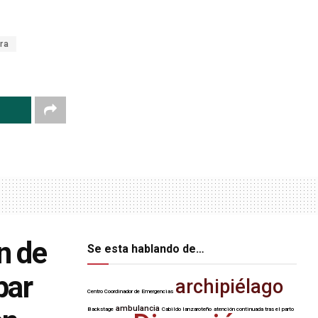
ra
n de
Se esta hablando de…
par
archipiélago
Centro Coordinador de Emergencias
ambulancia
Backstage
Cabildo lanzaroteño
atención continuada tras el parto