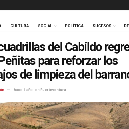
O
CULTURA
SOCIAL
POLÍTICA
SUCESOS
D
cuadrillas del Cabildo regr
Peñitas para reforzar los
ajos de limpieza del barran
ón
hace 1 año
en
Fuerteventura