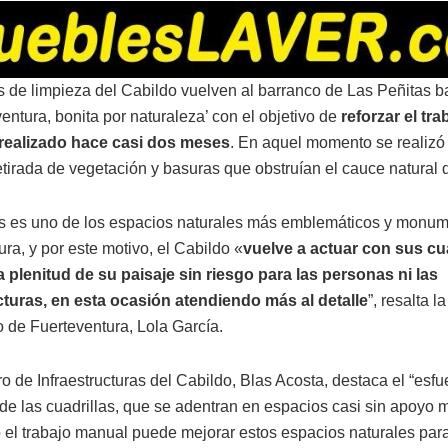
s de limpieza del Cabildo vuelven al barranco de Las Peñitas b
entura, bonita por naturaleza’ con el objetivo de
reforzar el tra
realizado hace casi dos meses
. En aquel momento se realizó
etirada de vegetación y basuras que obstruían el cauce natural 
s es uno de los espacios naturales más emblemáticos y monum
ra, y por este motivo, el Cabildo «
vuelve a actuar con sus cua
a plenitud de su paisaje sin riesgo para las personas ni las
cturas, en esta ocasión atendiendo más al detalle
”, resalta l
o de Fuerteventura, Lola García.
o de Infraestructuras del Cabildo, Blas Acosta, destaca el “esfu
de las cuadrillas, que se adentran en espacios casi sin apoyo
 el trabajo manual puede mejorar estos espacios naturales para