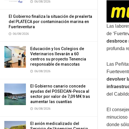
06/08/2026
El Gobierno finaliza la situación de prealerta
del PLATECA por contaminación marina en
Las labore
Fuerteventura
de ‘Fuertev
06/08/2026
desbroce 
profunda r
Educación y los Colegios de
Veterinarios llevarán a 60
centros su proyecto Tenencia
Las Peñita
responsable de mascotas
Fuerteventu
06/08/2026
devolver l
El Gobierno canario concede
infraestru
ayudas del POSEICAN-Pesca al
del Cabild
sector por valor de 7,09 M€ tras
aumentar las cuantías
06/08/2026
El consejer
minucioso 
El avión medicalizado del
donde sólo
Servicio de Urgencias Canario