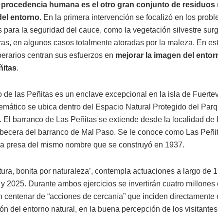
 procedencia humana es el otro gran conjunto de residuos
del entorno
. En la primera intervención se focalizó en los prob
s para la seguridad del cauce, como la vegetación silvestre surg
s, en algunos casos totalmente atoradas por la maleza. En e
operarios centran sus esfuerzos en
mejorar la imagen del entor
ñitas
.
o de las Peñitas es un enclave excepcional en la isla de Fuerte
emático se ubica dentro del Espacio Natural Protegido del Par
. El barranco de Las Peñitas se extiende desde la localidad de
abecera del barranco de Mal Paso. Se le conoce como Las Peñi
 la presa del mismo nombre que se construyó en 1937.
tura, bonita por naturaleza’, contempla actuaciones a largo de 
 y 2025. Durante ambos ejercicios se invertirán cuatro millones
n centenar de “acciones de cercanía” que inciden directamente 
n del entorno natural, en la buena percepción de los visitantes