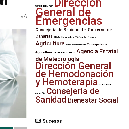
on
Dirección
Cáncer de pulmón
General de
A
Emergencias
A
Consejería de Sanidad del Gobierno de
Canarias
Clúster Canario de la Música
Convivencia
Agricultura
Consejería de
avión medicalizado
Agencia Estatal
Agricultura
Contaminación marina
de Meteorología
Dirección General
de Hemodonación
y Hemoterapia
Animales de
Consejería de
compañía
Sanidad
Bienestar Social
Sucesos
SUCESOS