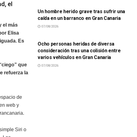
d, el
Un hombre herido grave tras sufrir una
caída en un barranco en Gran Canaria
 y el más
07/08/2026
SUCESOS
por Elisa
niguada. Es
Ocho personas heridas de diversa
consideración tras una colisión entre
varios vehículos en Gran Canaria
“ciego” que
07/08/2026
e refuerza la
 espacio de
 en web y
grancanaria.
simple Siri o