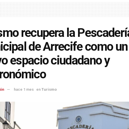
smo recupera la Pescaderí
cipal de Arrecife como un
o espacio ciudadano y
tronómico
ón
hace 1 mes
en
Turismo