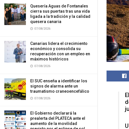
Quesería Aguas de Fontanales
cierra sus puertas tras una vida
ligada a la tradición y la calidad
quesera canaria
07/08/2026
Canarias lidera el crecimiento
económico y consolida su
recuperación con un empleo en
máximos históricos
07/08/2026
El SUC enseña a identificar los
signos de alarma ante un
traumatismo craneoencefálico
E
07/08/2026
d
j
El Gobierno declarará la
prealerta del PLATECA ante el
aumento de la movilidad
U
previsto por el eclipse de sol