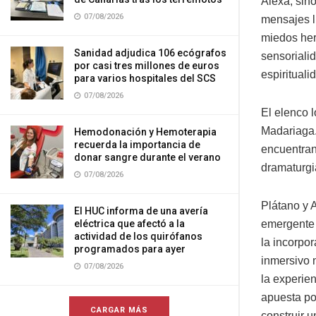
Alexa, sin
07/08/2026
mensajes l
miedos her
Sanidad adjudica 106 ecógrafos
sensoriali
por casi tres millones de euros
espiritualid
para varios hospitales del SCS
07/08/2026
El elenco 
Madariaga.
Hemodonación y Hemoterapia
recuerda la importancia de
encuentran
donar sangre durante el verano
dramaturgi
07/08/2026
Plátano y 
El HUC informa de una avería
eléctrica que afectó a la
emergente 
actividad de los quirófanos
la incorpor
programados para ayer
inmersivo 
07/08/2026
la experien
apuesta po
CARGAR MÁS
construir 