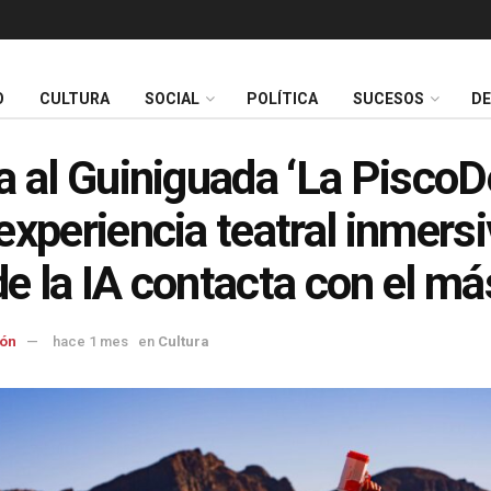
O
CULTURA
SOCIAL
POLÍTICA
SUCESOS
D
a al Guiniguada ‘La PiscoDe
experiencia teatral inmers
e la IA contacta con el más
ón
hace 1 mes
en
Cultura