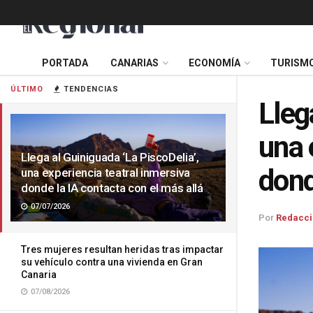
PORTADA
CANARIAS
ECONOMÍA
TURISM
ÚLTIMO
TENDENCIAS
Lleg
una 
Llega al Guiniguada ‘La PiscoDelia’,
dond
una experiencia teatral inmersiva
donde la IA contacta con el más allá
07/07/2026
Por
Redacci
Tres mujeres resultan heridas tras impactar
su vehículo contra una vivienda en Gran
Canaria
07/08/2026