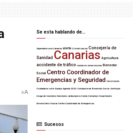
a
Se esta hablando de…
Consejería de
alerta
Dependencia en Canarias
Climatización
Canarias
Sanidad
Agricultura
accidente de tráfico
Bienestar
caídas en zonas rocosas
Centro Coordinador de
Social
Emergencias y Seguridad
Crecimiento
Ciudadanía
calle Europa
Agenda 2030
Consejería de Bienestar Social
Alerta por
A
A
riesgo de incendios forestales
ambulancia
Caída
Complejo Hospitalario
Universitario Insular
Centro Coordinador de Emergencias
Sucesos
SUCESOS