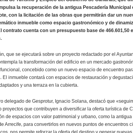
mpulsa la recuperación de la antigua Pescadería Municipal d
te, con la licitación de las obras que permitirán dar un nu
emático inmueble como espacio gastronómico y de dinami
 El contrato cuenta con un presupuesto base de 466.601,50 e
.
ón, que se ejecutará sobre un proyecto redactado por el Ayunta
contempla la transformación del edificio en un mercado gastronó
funcional, concebido como un nuevo espacio de encuentro par
es. El inmueble contará con espacios de restauración y degustaci
daptados y una terraza en la cubierta.
ro delegado de Gesprotur, Ignacio Solana, destacó que «segui
proyectos que contribuyen a diversificar la oferta turística de 
ón de espacios con valor patrimonial y urbano, como la antigu
de Arrecife, para convertirlos en nuevos puntos de encuentros 
os, nos permite reforzar la oferta del destino y generar nuevas