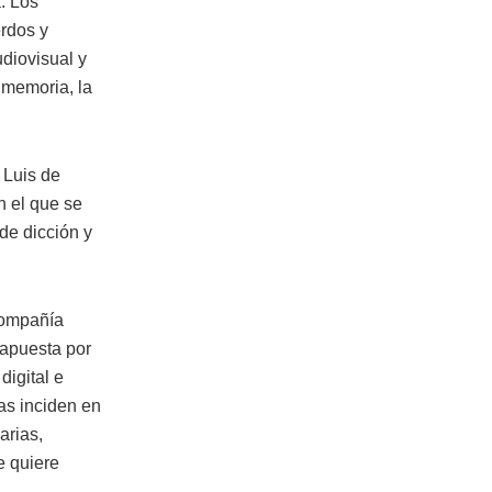
. Los
erdos y
diovisual y
 memoria, la
 Luis de
n el que se
de dicción y
compañía
 apuesta por
digital e
as inciden en
arias,
e quiere