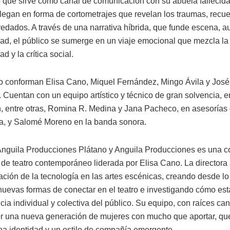
o que sirve como canal de comunicación con su abuela fallecida
legan en forma de cortometrajes que revelan los traumas, recu
edados. A través de una narrativa híbrida, que funde escena, au
dad, el público se sumerge en un viaje emocional que mezcla la
ad y la crítica social.
lo conforman Elisa Cano, Miquel Fernández, Mingo Ávila y José
 Cuentan con un equipo artístico y técnico de gran solvencia, e
, entre otras, Romina R. Medina y Jana Pacheco, en asesorías 
a, y Salomé Moreno en la banda sonora.
Anguila Producciones Plátano y Anguila Producciones es una 
de teatro contemporáneo liderada por Elisa Cano. La directora
ación de la tecnología en las artes escénicas, creando desde lo 
nuevas formas de conectar en el teatro e investigando cómo est
cia individual y colectiva del público. Su equipo, con raíces can
r una nueva generación de mujeres con mucho que aportar, qu
una identidad y un estilo de compañía emergente.