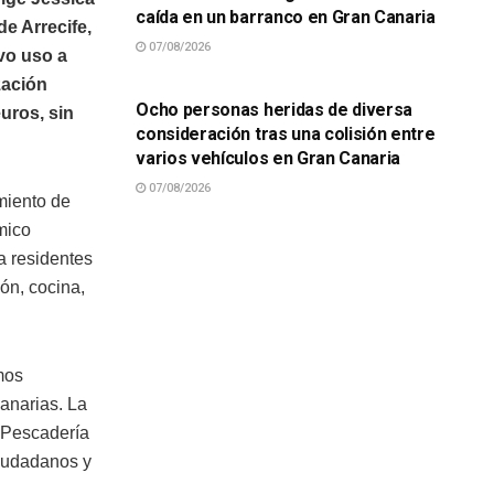
caída en un barranco en Gran Canaria
e Arrecife,
07/08/2026
evo uso a
SUCESOS
zación
Ocho personas heridas de diversa
uros, sin
consideración tras una colisión entre
varios vehículos en Gran Canaria
07/08/2026
miento de
mico
a residentes
ón, cocina,
mos
Canarias. La
a Pescadería
ciudadanos y