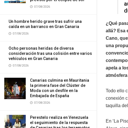
a
07/08/2026
d
Un hombre herido grave tras sufrir una
¿Qué pasar
caída en un barranco en Gran Canaria
allá? Esa 
07/08/2026
Cano, que 
una propue
Ocho personas heridas de diversa
convencion
consideración tras una colisión entre varios
vehículos en Gran Canaria
contempor
07/08/2026
apela a lo
atmósfera d
Canarias culmina en Mauritania
la primera fase del Clúster de
Moda con un desfile en la
Todo ello c
Embajada de España
conexión c
07/08/2026
taquilla d
Perestelo realiza en Venezuela
En ‘La Pis
el seguimiento de la respuesta
de Canarias tras los terremotos