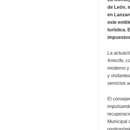
de León, i
en Lanzaro
este embl
turística.
impuestos
La actuaci
Arrecife, 
moderno y 
y visitant
servicios a
El conseje
impulsando 
recuperaci
Municipal 
gastronómic