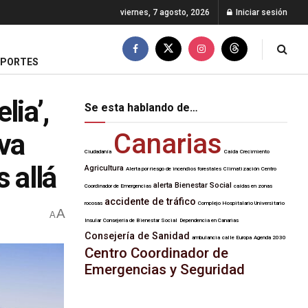
viernes, 7 agosto, 2026
Iniciar sesión
EPORTES
lia’,
Se esta hablando de…
iva
Canarias
Ciudadanía
Caída
Crecimiento
 allá
Agricultura
Alerta por riesgo de incendios forestales
Climatización
Centro
alerta
Bienestar Social
Coordinador de Emergencias
caídas en zonas
accidente de tráfico
rocosas
Complejo Hospitalario Universitario
A
A
Insular
Consejería de Bienestar Social
Dependencia en Canarias
Consejería de Sanidad
ambulancia
calle Europa
Agenda 2030
Centro Coordinador de
Emergencias y Seguridad