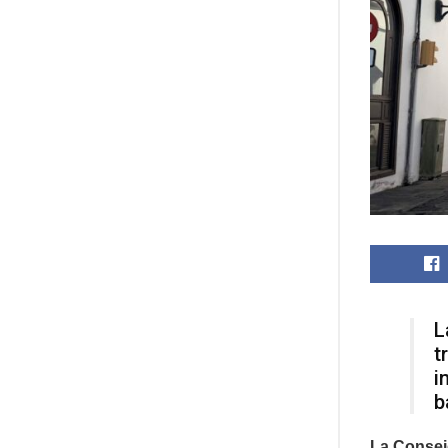
L
t
i
b
La Consej