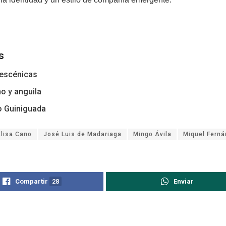
s
 escénicas
no y anguila
o Guiniguada
Elisa Cano
José Luis de Madariaga
Mingo Ávila
Miquel Fern
Compartir
28
Enviar