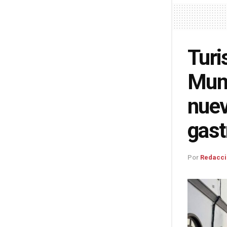
Turi
Muni
nuev
gas
Por
Redacci