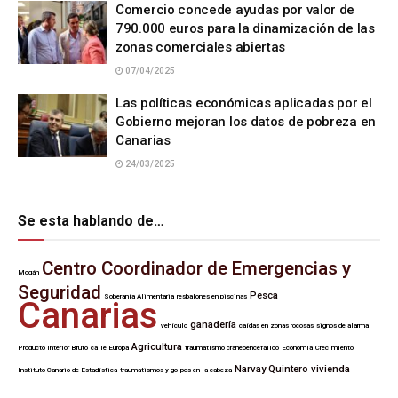
Comercio concede ayudas por valor de
790.000 euros para la dinamización de las
zonas comerciales abiertas
07/04/2025
Las políticas económicas aplicadas por el
Gobierno mejoran los datos de pobreza en
Canarias
24/03/2025
Se esta hablando de…
Centro Coordinador de Emergencias y
Mogán
Seguridad
Pesca
Soberanía Alimentaria
resbalones en piscinas
Canarias
ganadería
vehículo
caídas en zonas rocosas
signos de alarma
Agricultura
Producto Interior Bruto
calle Europa
traumatismo craneoencefálico
Economía
Crecimiento
Narvay Quintero
vivienda
Instituto Canario de Estadística
traumatismos y golpes en la cabeza