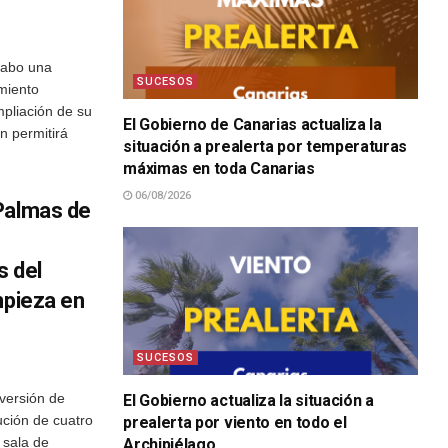
cabo una
SUCESOS
miento
mpliación de su
El Gobierno de Canarias actualiza la
ón permitirá
situación a prealerta por temperaturas
máximas en toda Canarias
06/08/2026
Palmas de
s del
mpieza en
SUCESOS
versión de
El Gobierno actualiza la situación a
ución de cuatro
prealerta por viento en todo el
 sala de
Archipiélago