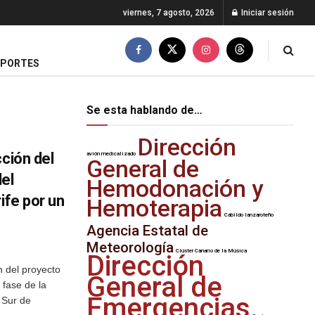
viernes, 7 agosto, 2026
Iniciar sesión
EPORTES
Se esta hablando de…
Dirección
cción del
avión medicalizado
General de
el
Hemodonación y
ife por un
Hemoterapia
Cabildo lanzaroteño
Agencia Estatal de
Meteorología
Clúster Canario de la Música
Dirección
n del proyecto
General de
 fase de la
Emergencias
 Sur de