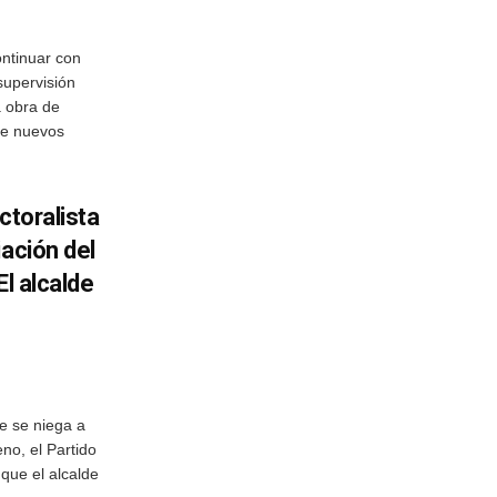
ontinuar con
supervisión
a obra de
 de nuevos
ctoralista
iación del
El alcalde
e se niega a
eno, el Partido
que el alcalde