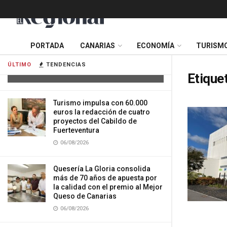
Cuatro personas resultan heridas tras
PORTADA
CANARIAS
ECONOMÍA
TURISM
la colisión de dos vehículos en
Tenerife
ÚLTIMO
TENDENCIAS
06/08/2026
Etique
Turismo impulsa con 60.000
euros la redacción de cuatro
proyectos del Cabildo de
Fuerteventura
06/08/2026
Quesería La Gloria consolida
más de 70 años de apuesta por
la calidad con el premio al Mejor
Queso de Canarias
06/08/2026