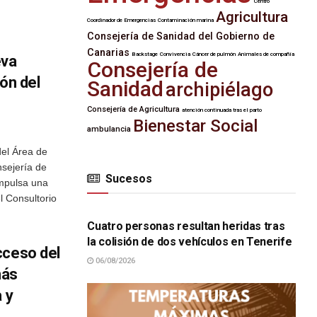
Centro
Agricultura
Coordinador de Emergencias
Contaminación marina
Consejería de Sanidad del Gobierno de
Canarias
Backstage
Convivencia
Cáncer de pulmón
Animales de compañía
eva
Consejería de
ión del
Sanidad
archipiélago
Consejería de Agricultura
atención continuada tras el parto
Bienestar Social
ambulancia
del Área de
nsejería de
Sucesos
impulsa una
SUCESOS
l Consultorio
Cuatro personas resultan heridas tras
la colisión de dos vehículos en Tenerife
cceso del
06/08/2026
más
 y