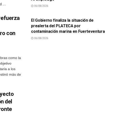
 ...
06/08/2026
SUCESOS
refuerza
El Gobierno finaliza la situación de
prealerta del PLATECA por
contaminación marina en Fuerteventura
ro con
06/08/2026
obras como la
objetivo
taria a los
stinó más de
oyecto
ón del
ronte