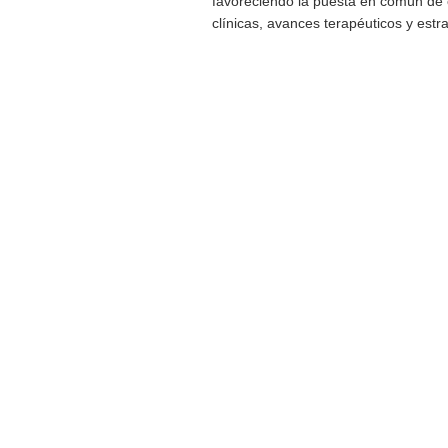
favoreciendo la puesta en común de 
clínicas, avances terapéuticos y estra