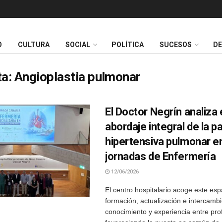
O
CULTURA
SOCIAL
POLÍTICA
SUCESOS
D
ta:
Angioplastia pulmonar
El Doctor Negrín analiza 
abordaje integral de la p
hipertensiva pulmonar e
jornadas de Enfermería
12/06/2026
El centro hospitalario acoge este esp
formación, actualización e intercamb
conocimiento y experiencia entre pro