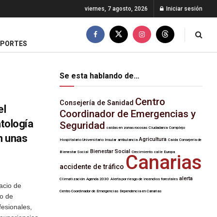
viernes, 7 agosto, 2026
Iniciar sesión
EPORTES
Se esta hablando de…
Centro
Consejería de Sanidad
el
Coordinador de Emergencias y
atología
Seguridad
caídas en zonas rocosas
Ciudadanía
Complejo
n unas
Agricultura
Hospitalario Universitario Insular
ambulancia
Caída
Consejería de
Bienestar Social
Bienestar Social
Crecimiento
calle Europa
Canarias
accidente de tráfico
alerta
Climatización
Agenda 2030
Alerta por riesgo de incendios forestales
acio de
Centro Coordinador de Emergencias
Dependencia en Canarias
io de
fesionales,