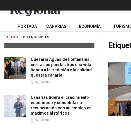
Tres mujeres resultan heridas tras
PORTADA
CANARIAS
ECONOMÍA
TURISM
impactar su vehículo contra una
vivienda en Gran Canaria
ÚLTIMO
TENDENCIAS
07/08/2026
Etique
Quesería Aguas de Fontanales
cierra sus puertas tras una vida
ligada a la tradición y la calidad
quesera canaria
07/08/2026
Canarias lidera el crecimiento
económico y consolida su
recuperación con un empleo en
máximos históricos
07/08/2026