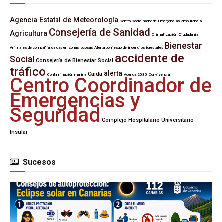
Agencia Estatal de Meteorología
Centro Coordinador de Emergencias
ambulancia
Consejería de Sanidad
Agricultura
Climatización
Ciudadanía
Bienestar
Animales de compañía
caídas en zonas rocosas
Alerta por riesgo de incendios forestales
accidente de
Social
Consejería de Bienestar Social
tráfico
alerta
Caída
Contaminación marina
Agenda 2030
Convivencia
Centro Coordinador de
Emergencias y
Seguridad
Complejo Hospitalario Universitario
Insular
Sucesos