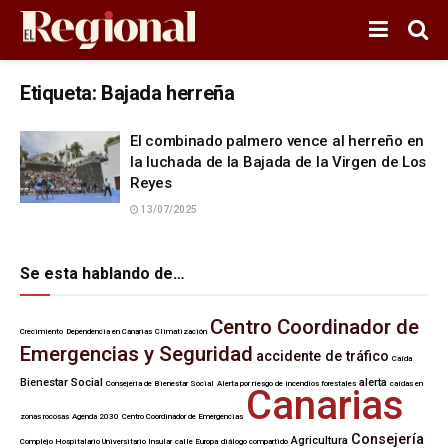
Etiqueta:
Bajada herreña
El combinado palmero vence al herreño en
la luchada de la Bajada de la Virgen de Los
Reyes
13/07/2025
Se esta hablando de…
Centro Coordinador de
Crecimiento
Dependencia en Canarias
Climatización
Emergencias y Seguridad
accidente de tráfico
Caída
Bienestar Social
alerta
Consejería de Bienestar Social
Alerta por riesgo de incendios forestales
caídas en
Canarias
zonas rocosas
Agenda 2030
Centro Coordinador de Emergencias
Consejería
Agricultura
Complejo Hospitalario Universitario Insular
calle Europa
diálogo compartido