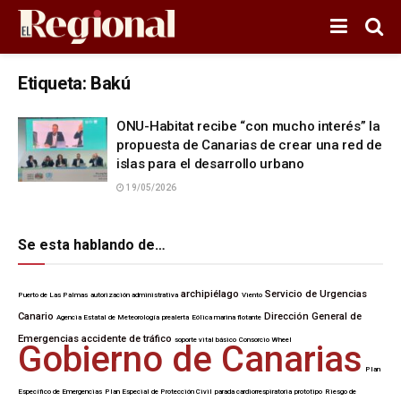
Etiqueta:
Bakú
ONU-Habitat recibe “con mucho interés” la
propuesta de Canarias de crear una red de
islas para el desarrollo urbano
19/05/2026
Se esta hablando de…
archipiélago
Servicio de Urgencias
Puerto de Las Palmas
autorización administrativa
Viento
Canario
Dirección General de
Agencia Estatal de Meteorología
prealerta
Eólica marina flotante
Emergencias
accidente de tráfico
soporte vital básico
Consorcio Wheel
Gobierno de Canarias
Plan
Específico de Emergencias
Plan Especial de Protección Civil
parada cardiorrespiratoria
prototipo
Riesgo de