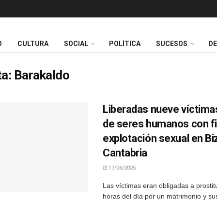
O
CULTURA
SOCIAL
POLÍTICA
SUCESOS
D
ta:
Barakaldo
Liberadas nueve víctimas
de seres humanos con f
explotación sexual en Bi
Cantabria
17/06/2025
Las víctimas eran obligadas a prostit
horas del día por un matrimonio y sus