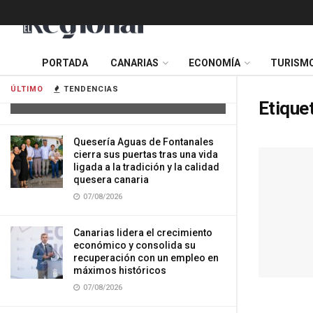
Tres mujeres resultan heridas tras
PORTADA
CANARIAS
ECONOMÍA
TURISM
impactar su vehículo contra una
vivienda en Gran Canaria
ÚLTIMO
TENDENCIAS
07/08/2026
Etique
Quesería Aguas de Fontanales
cierra sus puertas tras una vida
ligada a la tradición y la calidad
quesera canaria
07/08/2026
Canarias lidera el crecimiento
económico y consolida su
recuperación con un empleo en
máximos históricos
07/08/2026