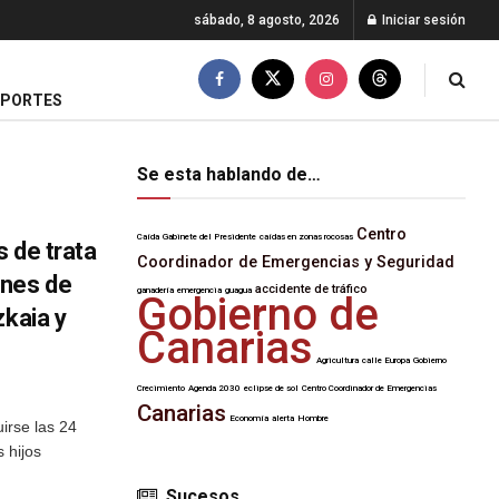
sábado, 8 agosto, 2026
Iniciar sesión
EPORTES
Se esta hablando de…
Centro
Caída
Gabinete del Presidente
caídas en zonas rocosas
 de trata
Coordinador de Emergencias y Seguridad
ines de
accidente de tráfico
ganadería
emergencia
guagua
Gobierno de
zkaia y
Canarias
Agricultura
calle Europa
Gobierno
Crecimiento
Agenda 2030
eclipse de sol
Centro Coordinador de Emergencias
Canarias
Economía
alerta
Hombre
uirse las 24
 hijos
Sucesos