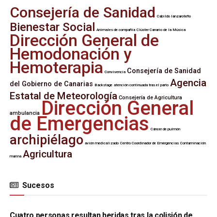
Consejería de Sanidad
Cabildo lanzaroteño
Bienestar Social
Animales de compañía
Clúster Canario de la Música
Dirección General de
Hemodonación y
Hemoterapia
Consejería de Sanidad
Convivencia
Agencia
del Gobierno de Canarias
Backstage
atención continuada tras el parto
Estatal de Meteorología
Consejería de Agricultura
Dirección General
ambulancia
de Emergencias
Cáncer de pulmón
archipiélago
avión medicalizado
Centro Coordinador de Emergencias
Contaminación
Agricultura
marina
Sucesos
SUCESOS
Cuatro personas resultan heridas tras la colisión de