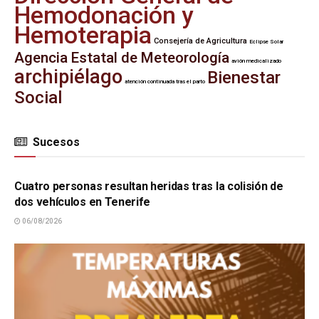
Hemodonación y
Hemoterapia
Consejería de Agricultura
Eclipse Solar
Agencia Estatal de Meteorología
avión medicalizado
archipiélago
Bienestar
atención continuada tras el parto
Social
Sucesos
SUCESOS
Cuatro personas resultan heridas tras la colisión de
dos vehículos en Tenerife
06/08/2026