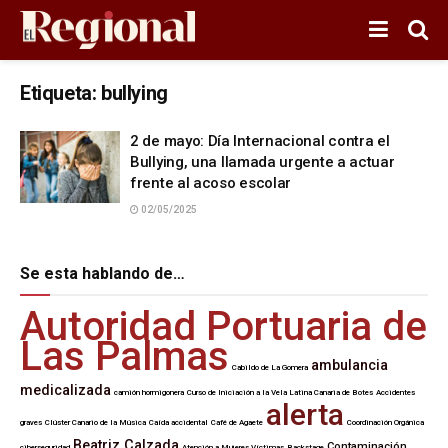
Etiqueta:
bullying
2 de mayo: Día Internacional contra el
Bullying, una llamada urgente a actuar
frente al acoso escolar
02/05/2025
Se esta hablando de…
Autoridad Portuaria de
Las Palmas
ambulancia
Cabildo de La Gomera
medicalizada
camión hormigonera
Curso de Iniciación a la Vela Latina Canaria de Botes
Accidentes
alerta
graves
Clúster Canario de la Música
Caída accidental
Café de Agaete
Coordinación Orgánica
Beatriz Calzada
Contaminación
ciberseguridad
Atención a Mujeres Víctimas
Backstage