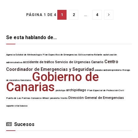
1
2
…
4
PÁGINA 1 DE 4
Se esta hablando de…
Agencia Estatal de Meteorología
Plan Específico de Emergencias
Eólica marina flotante
autorización
Centro
accidente de tráfico
Servicio de Urgencias Canario
administrativa
Coordinador de Emergencias y Seguridad
parada cardiorrespiratoria
Riesgo
Gobierno de
de incendios forestales
Canarias
archipiélago
prototipo
Plan Especial de Protección Civil
Dirección General de Emergencias
Puerto de Las Palmas
Consorcio Wheel
prealerta
Viento
soporte vital básico
Sucesos
SUCESOS