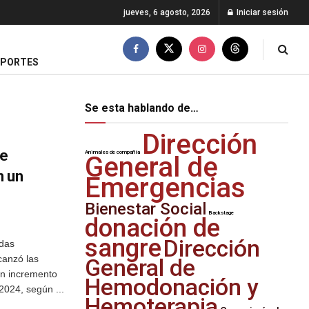
jueves, 6 agosto, 2026
Iniciar sesión
EPORTES
Se esta hablando de…
Dirección
de
Animales de compañía
General de
n un
Emergencias
Bienestar Social
Backstage
donación de
sangre
Dirección
ndas
canzó las
General de
un incremento
Hemodonación y
2024, según ...
Hemoterapia