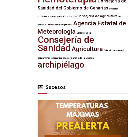
Consejería de
Sanidad del Gobierno de Canarias
atención
Consejería de Agricultura
continuada tras el parto
Convivencia
avión
Agencia Estatal de
medicalizado
Cáncer de pulmón
Meteorología
Eclipse Solar
Consejería de
Sanidad
Agricultura
Cabildo lanzaroteño
Contaminación marina
Clúster Canario de la Música
archipiélago
Sucesos