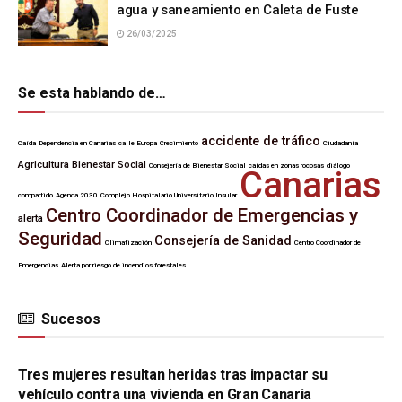
agua y saneamiento en Caleta de Fuste
26/03/2025
Se esta hablando de…
accidente de tráfico
Caída
Dependencia en Canarias
calle Europa
Crecimiento
Ciudadanía
Agricultura
Bienestar Social
Consejería de Bienestar Social
caídas en zonas rocosas
diálogo
Canarias
compartido
Agenda 2030
Complejo Hospitalario Universitario Insular
Centro Coordinador de Emergencias y
alerta
Seguridad
Consejería de Sanidad
Climatización
Centro Coordinador de
Emergencias
Alerta por riesgo de incendios forestales
Sucesos
SUCESOS
Tres mujeres resultan heridas tras impactar su
vehículo contra una vivienda en Gran Canaria