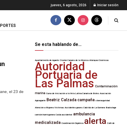
jueves, 6 agosto, 2026
Iniciar sesión
EPORTES
Se esta hablando de…
Ayuntamiento de Agaete
Clúster Canario de la Música
Atalayas Cósmicas
Autoridad
un
Portuaria de
Las Palmas
Contaminación
dane, el 23 de
marina
Curso de Iniciación a la Vela Latina Canaria de Botes
Asociación
Beatriz Calzada
campaña
Agroagaete
ciberseguridad
Atención a Mujeres Víctimas
Accidentes graves
Cabildo de La Gomera
Backstage
ambulancia
camión hormigonera
Caída accidental
alerta
medicalizada
Coordinación Orgánica
Café de