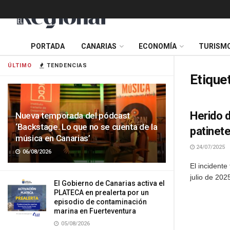
PORTADA
CANARIAS
ECONOMÍA
TURISM
ÚLTIMO
TENDENCIAS
Etique
Herido d
Nueva temporada del pódcast
‘Backstage. Lo que no se cuenta de la
patinet
música en Canarias’
24/07/2025
06/08/2026
El incidente
julio de 202
El Gobierno de Canarias activa el
PLATECA en prealerta por un
episodio de contaminación
marina en Fuerteventura
05/08/2026