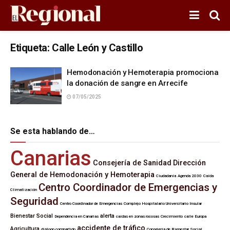
Etiqueta:
Calle León y Castillo
Hemodonación y Hemoterapia promociona
la donación de sangre en Arrecife
07/05/2025
Se esta hablando de…
Canarias
Consejería de Sanidad
Dirección
General de Hemodonación y Hemoterapia
Ciudadanía
Agenda 2030
Caída
Centro Coordinador de Emergencias y
Climatización
Seguridad
Centro Coordinador de Emergencias
Complejo Hospitalario Universitario Insular
Bienestar Social
alerta
Dependencia en Canarias
caídas en zonas rocosas
Crecimiento
calle Europa
accidente de tráfico
Agricultura
diálogo compartido
Consejería de Bienestar Social