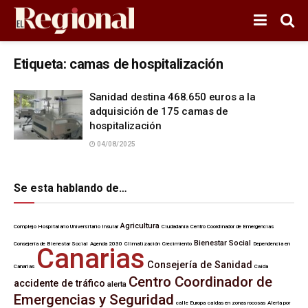
Etiqueta:
camas de hospitalización
Sanidad destina 468.650 euros a la
adquisición de 175 camas de
hospitalización
04/08/2025
Se esta hablando de…
Agricultura
Complejo Hospitalario Universitario Insular
Ciudadanía
Centro Coordinador de Emergencias
Bienestar Social
Consejería de Bienestar Social
Agenda 2030
Climatización
Crecimiento
Dependencia en
Canarias
Consejería de Sanidad
Canarias
Caída
Centro Coordinador de
accidente de tráfico
alerta
Emergencias y Seguridad
calle Europa
caídas en zonas rocosas
Alerta por