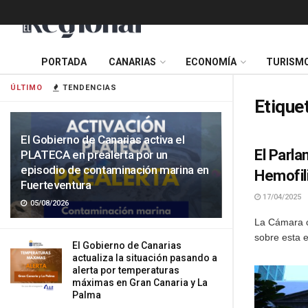
PORTADA
CANARIAS
ECONOMÍA
TURISM
ÚLTIMO
TENDENCIAS
Etique
El Gobierno de Canarias activa el
El Parla
PLATECA en prealerta por un
episodio de contaminación marina en
Hemofil
Fuerteventura
17/04/2025
05/08/2026
La Cámara c
sobre esta 
El Gobierno de Canarias
actualiza la situación pasando a
alerta por temperaturas
máximas en Gran Canaria y La
Palma