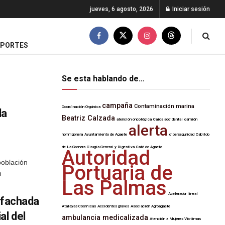
jueves, 6 agosto, 2026
Iniciar sesión
EPORTES
Se esta hablando de…
campaña
Contaminación marina
Coordinación Orgánica
la
Beatriz Calzada
atención oncológica
Caída accidental
camión
alerta
hormigonera
Ayuntamiento de Agaete
ciberseguridad
Cabildo
de La Gomera
Cirugía General y Digestiva
Café de Agaete
Autoridad
población
Portuaria de
n
Las Palmas
Acelerador lineal
 fachada
Atalayas Cósmicas
Accidentes graves
Asociación Agroagaete
al del
ambulancia medicalizada
Atención a Mujeres Víctimas