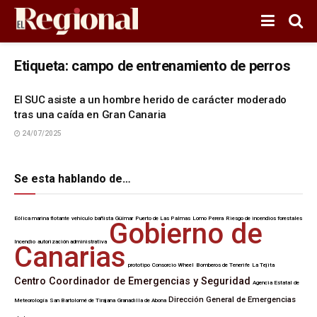
Etiqueta:
campo de entrenamiento de perros
El SUC asiste a un hombre herido de carácter moderado
tras una caída en Gran Canaria
24/07/2025
Se esta hablando de…
Eólica marina flotante
vehículo
bañista
Güímar
Puerto de Las Palmas
Lomo Perera
Riesgo de incendios forestales
Gobierno de
Incendio
autorización administrativa
Canarias
prototipo
Consorcio Wheel
Bomberos de Tenerife
La Tejita
Centro Coordinador de Emergencias y Seguridad
Agencia Estatal de
Dirección General de Emergencias
Meteorología
San Bartolomé de Tirajana
Granadilla de Abona