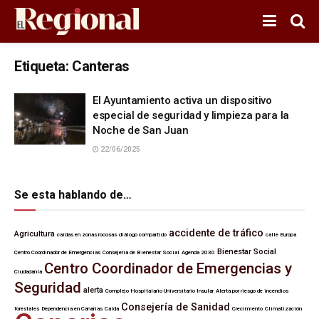
Etiqueta:
Canteras
El Ayuntamiento activa un dispositivo
especial de seguridad y limpieza para la
Noche de San Juan
22/06/2025
Se esta hablando de…
accidente de tráfico
Agricultura
caídas en zonas rocosas
diálogo compartido
calle Europa
Bienestar Social
Centro Coordinador de Emergencias
Consejería de Bienestar Social
Agenda 2030
Centro Coordinador de Emergencias y
Ciudadanía
Seguridad
alerta
Complejo Hospitalario Universitario Insular
Alerta por riesgo de incendios
Consejería de Sanidad
forestales
Dependencia en Canarias
Caída
Crecimiento
Climatización