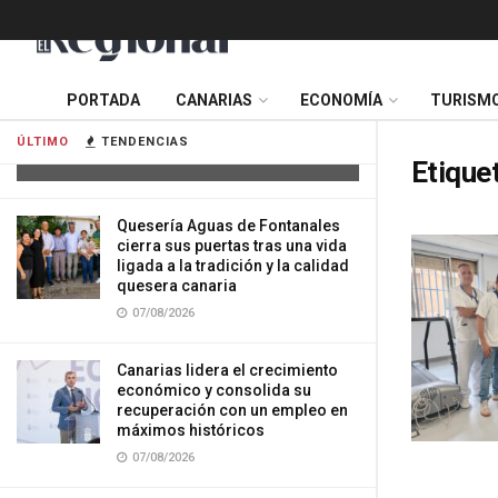
Tres mujeres resultan heridas tras
PORTADA
CANARIAS
ECONOMÍA
TURISM
impactar su vehículo contra una
vivienda en Gran Canaria
ÚLTIMO
TENDENCIAS
07/08/2026
Etique
Quesería Aguas de Fontanales
cierra sus puertas tras una vida
ligada a la tradición y la calidad
quesera canaria
07/08/2026
Canarias lidera el crecimiento
económico y consolida su
recuperación con un empleo en
máximos históricos
07/08/2026