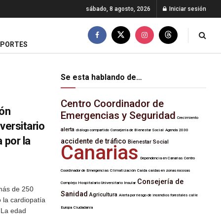
sábado, 8 agosto, 2026
Iniciar sesión
EPORTES
Se esta hablando de…
Centro Coordinador de
ión
Emergencias y Seguridad
Crecimiento
versitario
alerta
diálogo compartido
Consejería de Bienestar Social
Agenda 2030
 por la
accidente de tráfico
Bienestar Social
Canarias
Dependencia en Canarias
Centro
Coordinador de Emergencias
Climatización
Caída
caídas en zonas rocosas
Consejería de
Complejo Hospitalario Universitario Insular
 más de 250
Sanidad
Agricultura
Alerta por riesgo de incendios forestales
calle
 la cardiopatía
Europa
Ciudadanía
. La edad