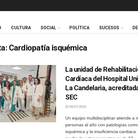
O
CULTURA
SOCIAL
POLÍTICA
SUCESOS
D
ta:
Cardiopatía isquémica
La unidad de Rehabilitac
Cardíaca del Hospital Uni
La Candelaria, acreditada
SEC
04/07/2025
Un equipo multidisciplinar atiende a
personas al año con patologías como
isquémica y la insuficiencia cardiaca