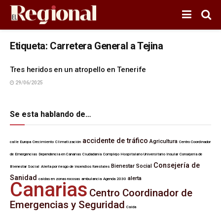
Etiqueta:
Carretera General a Tejina
Tres heridos en un atropello en Tenerife
29/06/2025
Se esta hablando de…
accidente de tráfico
Agricultura
calle Europa
Crecimiento
Climatización
Centro Coordinador
de Emergencias
Dependencia en Canarias
Ciudadanía
Complejo Hospitalario Universitario Insular
Consejería de
Consejería de
Bienestar Social
Bienestar Social
Alerta por riesgo de incendios forestales
Sanidad
alerta
caídas en zonas rocosas
ambulancia
Agenda 2030
Canarias
Centro Coordinador de
Emergencias y Seguridad
Caída