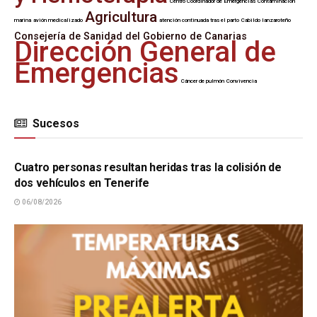
Centro Coordinador de Emergencias
Contaminación
Agricultura
marina
avión medicalizado
atención continuada tras el parto
Cabildo lanzaroteño
Consejería de Sanidad del Gobierno de Canarias
Dirección General de
Emergencias
Cáncer de pulmón
Convivencia
Sucesos
SUCESOS
Cuatro personas resultan heridas tras la colisión de
dos vehículos en Tenerife
06/08/2026