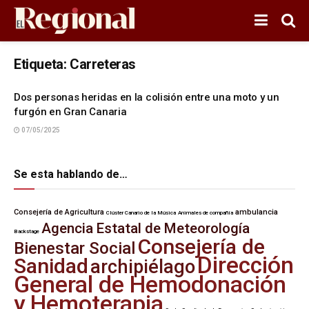
Etiqueta:
Carreteras
Dos personas heridas en la colisión entre una moto y un
furgón en Gran Canaria
07/05/2025
Se esta hablando de…
Consejería de Agricultura
ambulancia
Clúster Canario de la Música
Animales de compañía
Agencia Estatal de Meteorología
Backstage
Consejería de
Bienestar Social
Dirección
Sanidad
archipiélago
General de Hemodonación
y Hemoterapia