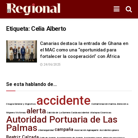
Etiqueta:
Celia Alberto
Canarias destaca la entrada de Ghana en
el MAC como una “oportunidad para
fortalecer la cooperación” con África
24/06/2025
Se esta hablando de…
accidente
Cirugía General y Digestiva
Contaminación marina
Atención a
alerta
Mujeres Víctimas
Cabildo de La Gomera
Caída accidental
Atalayas Cósmicas
Autoridad Portuaria de Las
Palmas
campaña
ciberseguridad
Asociación Agroagaete
Accidentes graves
Beatriz Calzada
Café de Agaete
Ayuntamiento de Agaete
Acelerador lineal
atención oncológica