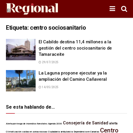
Etiqueta:
centro sociosanitario
El Cabildo destina 11,4 millones a la
gestión del centro sociosanitario de
Tamaraceite
29/07/2025
La Laguna propone ejecutar ya la
ampliación del Camino Cañaveral
14/05/2025
Se esta hablando de…
Consejería de Sanidad
alerta
Alerta por riesgo de incendios forestales
Agenda 2030
Centro
Climatización
caídas en zonas rocosas
Ciudadanía
ambulancia
Dependencia en Canarias