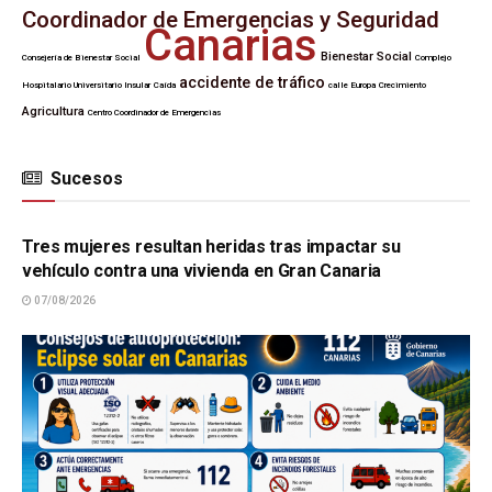
Coordinador de Emergencias y Seguridad
Canarias
Bienestar Social
Consejería de Bienestar Social
Complejo
accidente de tráfico
Hospitalario Universitario Insular
Caída
calle Europa
Crecimiento
Agricultura
Centro Coordinador de Emergencias
Sucesos
SUCESOS
Tres mujeres resultan heridas tras impactar su
vehículo contra una vivienda en Gran Canaria
07/08/2026