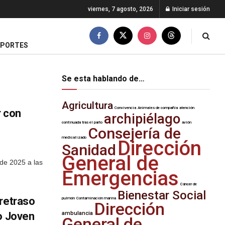
viernes, 7 agosto, 2026
Iniciar sesión
EPORTES
Se esta hablando de…
Agricultura
Convivencia
Animales de compañía
atención
r con
archipiélago
continuada tras el parto
avión
Consejería de
medicalizado
Dirección
Sanidad
General de
 de 2025 a las
Emergencias
Cáncer de
Bienestar Social
 retraso
pulmón
Contaminación marina
Dirección
o Joven
ambulancia
General de