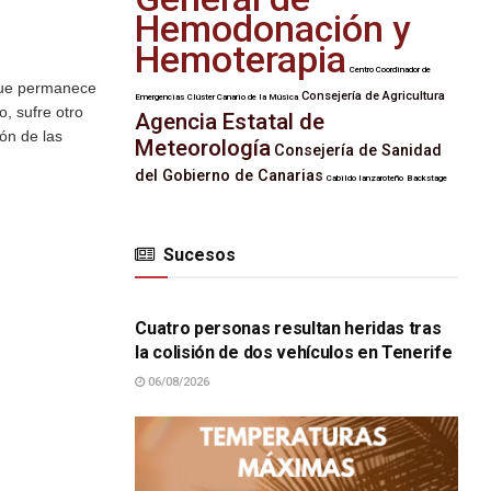
Hemodonación y
Hemoterapia
Centro Coordinador de
 que permanece
Consejería de Agricultura
Emergencias
Clúster Canario de la Música
, sufre otro
Agencia Estatal de
ión de las
Meteorología
Consejería de Sanidad
del Gobierno de Canarias
Cabildo lanzaroteño
Backstage
Sucesos
SUCESOS
Cuatro personas resultan heridas tras
la colisión de dos vehículos en Tenerife
06/08/2026