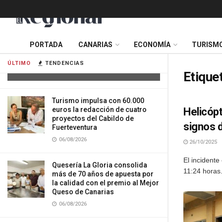
Cuatro personas resultan heridas tras
PORTADA
CANARIAS
ECONOMÍA
TURISM
la colisión de dos vehículos en
Tenerife
ÚLTIMO
TENDENCIAS
06/08/2026
Etique
Turismo impulsa con 60.000
euros la redacción de cuatro
Helicóp
proyectos del Cabildo de
signos 
Fuerteventura
06/08/2026
26/10/2025
El incidente
Quesería La Gloria consolida
11:24 horas.
más de 70 años de apuesta por
la calidad con el premio al Mejor
Queso de Canarias
06/08/2026