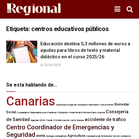
Etiqueta:
centros educativos públicos
Educación destina 5,3 millones de euros a
ayudas para libros de texto y material
didáctico en el curso 2025/26
23/04/2025
Se esta hablando de…
Canarias
Bienestar
Alerta por riesgo de incendios forestales
Crecimiento
Consejería
Social
Ciudadanía
Dependencia en Canarias
Complejo Hospitalario Universitario Insular
de Sanidad
accidente de tráfico
Agenda 2030
Caída
Climatización
calle Europa
Centro Coordinador de Emergencias y
Seguridad
alerta
Agricultura
diálogo compartido
Consejería de Bienestar Social
caídas en