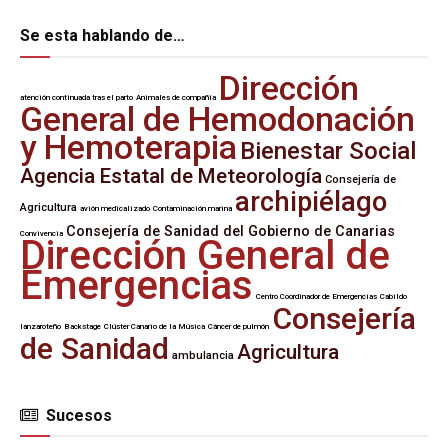
Se esta hablando de…
Dirección
atención continuada tras el parto
Animales de compañía
General de Hemodonación
y Hemoterapia
Bienestar Social
Agencia Estatal de Meteorología
Consejería de
archipiélago
Agricultura
avión medicalizado
Contaminación marina
Consejería de Sanidad del Gobierno de Canarias
Convivencia
Dirección General de
Emergencias
Centro Coordinador de Emergencias
Cabildo
Consejería
lanzaroteño
Backstage
Clúster Canario de la Música
Cáncer de pulmón
de Sanidad
Agricultura
ambulancia
Sucesos
SUCESOS