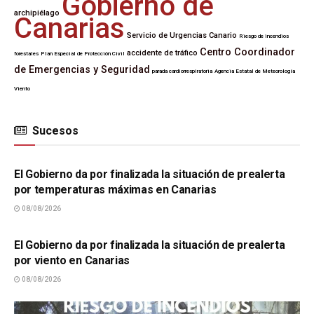
Gobierno de
archipiélago
Canarias
Servicio de Urgencias Canario
Riesgo de incendios
Centro Coordinador
accidente de tráfico
forestales
Plan Especial de Protección Civil
de Emergencias y Seguridad
parada cardiorrespiratoria
Agencia Estatal de Meteorología
Viento
Sucesos
SUCESOS
El Gobierno da por finalizada la situación de prealerta
por temperaturas máximas en Canarias
08/08/2026
SUCESOS
El Gobierno da por finalizada la situación de prealerta
por viento en Canarias
08/08/2026