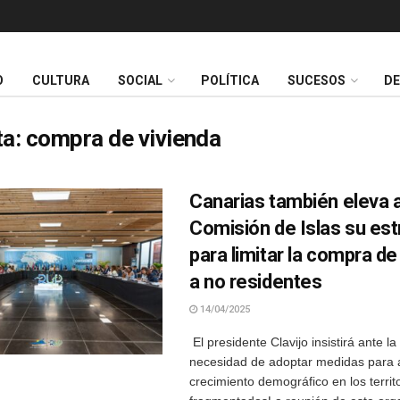
O
CULTURA
SOCIAL
POLÍTICA
SUCESOS
D
ta:
compra de vivienda
Canarias también eleva a
Comisión de Islas su est
para limitar la compra de
a no residentes
14/04/2025
El presidente Clavijo insistirá ante 
necesidad de adoptar medidas para a
crecimiento demográfico en los territo