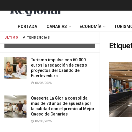
Cuatro personas resultan heridas tras
PORTADA
CANARIAS
ECONOMÍA
TURISM
la colisión de dos vehículos en
Tenerife
ÚLTIMO
TENDENCIAS
06/08/2026
Etique
Turismo impulsa con 60.000
euros la redacción de cuatro
proyectos del Cabildo de
Fuerteventura
06/08/2026
Quesería La Gloria consolida
más de 70 años de apuesta por
la calidad con el premio al Mejor
Queso de Canarias
06/08/2026