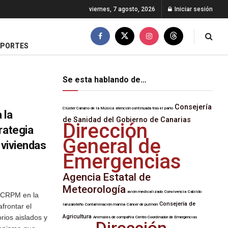
viernes, 7 agosto, 2026
Iniciar sesión
EPORTES
Se esta hablando de…
Consejería
Clúster Canario de la Música
atención continuada tras el parto
 la
de Sanidad del Gobierno de Canarias
Dirección
rategia
General de
 viviendas
Emergencias
Agencia Estatal de
Meteorología
avión medicalizado
Convivencia
Cabildo
la CRPM en la
Consejería de
frontar el
lanzaroteño
Contaminación marina
Cáncer de pulmón
rios aislados y
Agricultura
Animales de compañía
Centro Coordinador de Emergencias