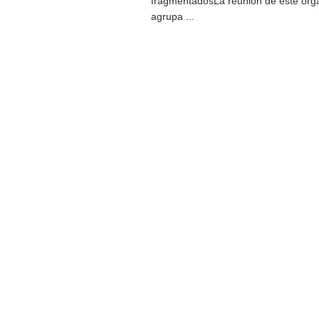
fragmentadosLa reunión de este or
agrupa ...