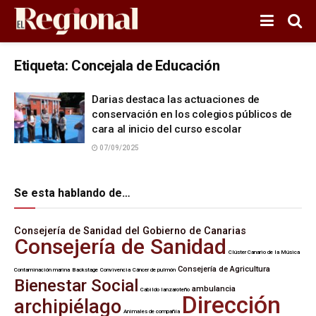
Etiqueta:
Concejala de Educación
Darias destaca las actuaciones de
conservación en los colegios públicos de
cara al inicio del curso escolar
07/09/2025
Se esta hablando de…
Consejería de Sanidad del Gobierno de Canarias
Consejería de Sanidad
Clúster Canario de la Música
Consejería de Agricultura
Contaminación marina
Backstage
Convivencia
Cáncer de pulmón
Bienestar Social
ambulancia
Cabildo lanzaroteño
Dirección
archipiélago
Animales de compañía