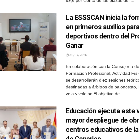
99,6 por ciento de las plazas del ...
La ESSSCAN inicia la fo
en primeros auxilios para
deportivos dentro del P
Ganar
30/07/2026
En colaboración con la Consejería d
Formación Profesional, Actividad Fís
se desarrollarán diez sesiones teóric
destinadas a árbitros de baloncesto, b
vela y voleibolEl objetivo de ...
Educación ejecuta este 
mayor despliegue de ob
centros educativos de la 
de Canarias