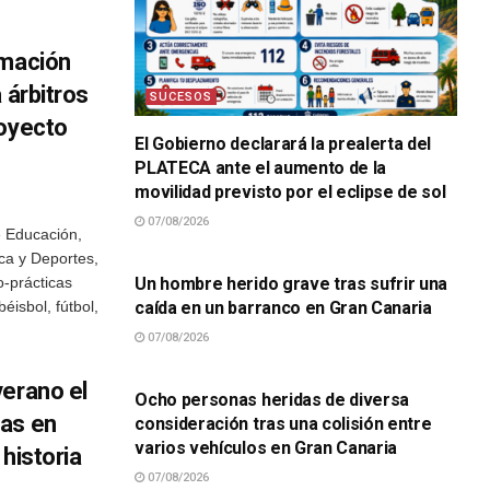
rmación
 árbitros
SUCESOS
royecto
El Gobierno declarará la prealerta del
PLATECA ante el aumento de la
movilidad previsto por el eclipse de sol
07/08/2026
e Educación,
SUCESOS
ica y Deportes,
o-prácticas
Un hombre herido grave tras sufrir una
éisbol, fútbol,
caída en un barranco en Gran Canaria
07/08/2026
SUCESOS
verano el
Ocho personas heridas de diversa
ras en
consideración tras una colisión entre
varios vehículos en Gran Canaria
historia
07/08/2026