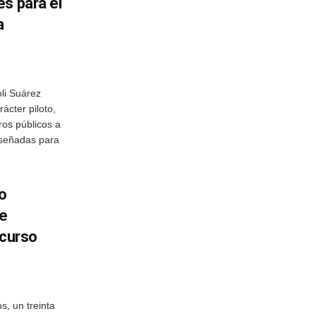
s para el
a
oli Suárez
ácter piloto,
ros públicos a
iseñadas para
o
de
 curso
s, un treinta