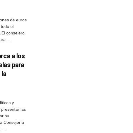
lones de euros
 todo el
alEl consejero
ra ...
rca a los
slas para
 la
íticos y
 presentar las
ar su
La Consejería
 ...