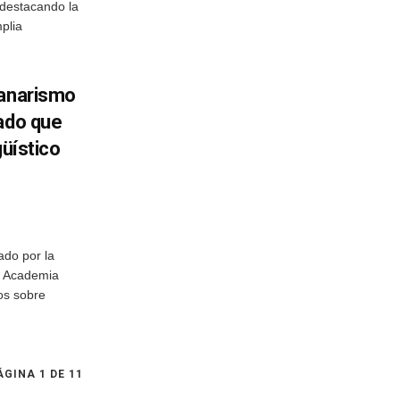
 destacando la
mplia
canarismo
nado que
güístico
ado por la
a Academia
os sobre
ÁGINA 1 DE 11