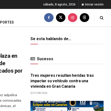
sábado, 8 agosto, 2026
Iniciar sesión
EPORTES
Se esta hablando de…
laza en
Sucesos
 de
SUCESOS
cados por
Tres mujeres resultan heridas tras
impactar su vehículo contra una
vivienda en Gran Canaria
07/08/2026
ez adjudica
des convocadas
énicas, el