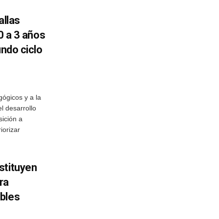
allas
 0 a 3 años
undo ciclo
ógicos y a la
el desarrollo
sición a
iorizar
stituyen
ra
bles