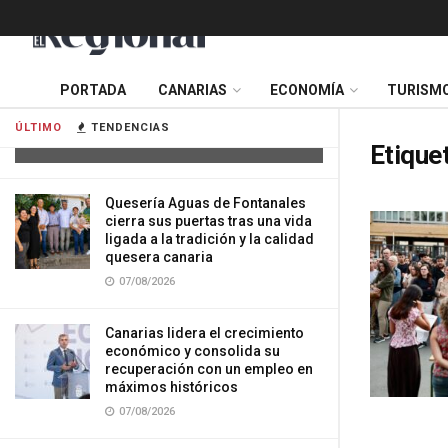
Tres mujeres resultan heridas tras
PORTADA
CANARIAS
ECONOMÍA
TURISM
impactar su vehículo contra una
vivienda en Gran Canaria
ÚLTIMO
TENDENCIAS
07/08/2026
Etique
Quesería Aguas de Fontanales
cierra sus puertas tras una vida
ligada a la tradición y la calidad
quesera canaria
07/08/2026
Canarias lidera el crecimiento
económico y consolida su
recuperación con un empleo en
máximos históricos
07/08/2026