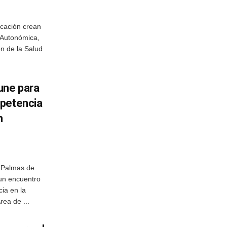
ucación crean
 Autonómica,
ón de la Salud
une para
mpetencia
n
s Palmas de
un encuentro
ia en la
rea de ...