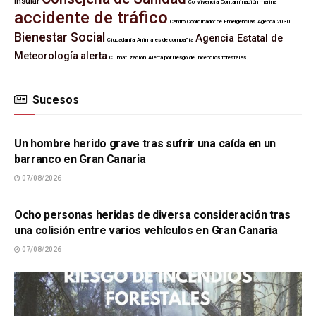
Insular
Convivencia
Contaminación marina
accidente de tráfico
Centro Coordinador de Emergencias
Agenda 2030
Bienestar Social
Agencia Estatal de
Ciudadanía
Animales de compañía
Meteorología
alerta
Climatización
Alerta por riesgo de incendios forestales
Sucesos
SUCESOS
Un hombre herido grave tras sufrir una caída en un
barranco en Gran Canaria
07/08/2026
SUCESOS
Ocho personas heridas de diversa consideración tras
una colisión entre varios vehículos en Gran Canaria
07/08/2026