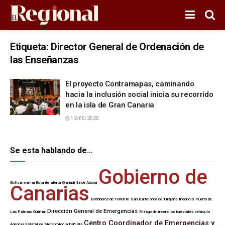
Etiqueta:
Director General de Ordenación de
las Enseñanzas
El proyecto Contramapas, caminando
hacia la inclusión social inicia su recorrido
en la isla de Gran Canaria
12/05/2025
Se esta hablando de…
Gobierno de
Eólica marina flotante
alerta
Granadilla de Abona
Canarias
Bomberos de Tenerife
San Bartolomé de Tirajana
Incendio
Puerto de
Dirección General de Emergencias
Las Palmas
Güímar
Riesgo de incendios forestales
vehículo
Centro Coordinador de Emergencias y
Agencia Estatal de Meteorología
bañista