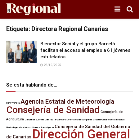
Etiqueta:
Directora Regional Canarias
Bienestar Social y el grupo Barceló
facilitan el acceso al empleo a 61 jóvenes
extutelados
25/10/2025
Se esta hablando de…
Agencia Estatal de Meteorología
Convivencia
Consejería de Sanidad
Consejería de
Agricultura
Cáncer de pulmón
Cabildo lanzaroteño
Animales de compañía
Clúster Canario de la Música
Consejería de Sanidad del Gobierno
Backstage
atención continuada tras el parto
Dirección General
de Canarias