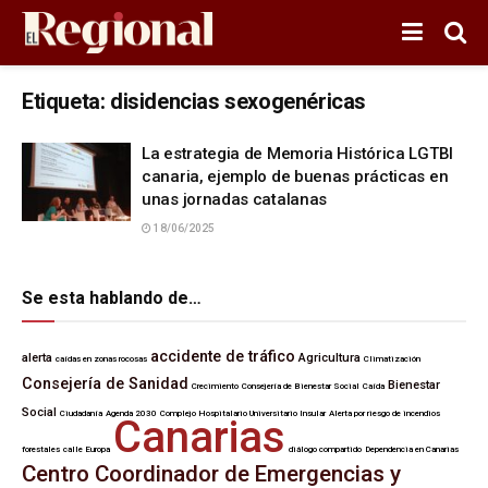
Etiqueta:
disidencias sexogenéricas
La estrategia de Memoria Histórica LGTBI
canaria, ejemplo de buenas prácticas en
unas jornadas catalanas
18/06/2025
Se esta hablando de…
accidente de tráfico
alerta
Agricultura
caídas en zonas rocosas
Climatización
Consejería de Sanidad
Bienestar
Crecimiento
Consejería de Bienestar Social
Caída
Social
Ciudadanía
Agenda 2030
Complejo Hospitalario Universitario Insular
Alerta por riesgo de incendios
Canarias
forestales
calle Europa
diálogo compartido
Dependencia en Canarias
Centro Coordinador de Emergencias y