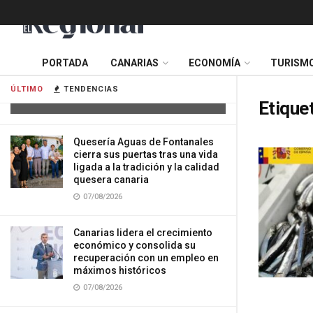
Tres mujeres resultan heridas tras
PORTADA
CANARIAS
ECONOMÍA
TURISM
impactar su vehículo contra una
vivienda en Gran Canaria
ÚLTIMO
TENDENCIAS
07/08/2026
Etique
Quesería Aguas de Fontanales
cierra sus puertas tras una vida
ligada a la tradición y la calidad
quesera canaria
07/08/2026
Canarias lidera el crecimiento
económico y consolida su
recuperación con un empleo en
máximos históricos
07/08/2026