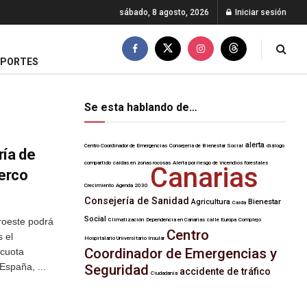
sábado, 8 agosto, 2026
Iniciar sesión
EPORTES
Se esta hablando de…
alerta
Centro Coordinador de Emergencias
Consejería de Bienestar Social
diálogo
ría de
compartido
caídas en zonas rocosas
Alerta por riesgo de incendios forestales
Canarias
cerco
Crecimiento
Agenda 2030
Consejería de Sanidad
Agricultura
Bienestar
Caída
Social
oroeste podrá
Climatización
Dependencia en Canarias
calle Europa
Complejo
Centro
 el
Hospitalario Universitario Insular
Coordinador de Emergencias y
 cuota
España, ...
Seguridad
accidente de tráfico
Ciudadanía