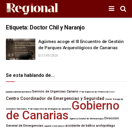
Etiqueta:
Doctor Chil y Naranjo
Agüimes acoge el III Encuentro de Gestión
de Parques Arqueológicos de Canarias
07/05/2025
Se esta hablando de…
Servicio de Urgencias Canario
parada cardiorrespiratoria
Plan Especial de Protección Civil
Centro Coordinador de Emergencias y Seguridad
Viento
Riesgo de
Gobierno
incendios forestales
Plan Específico de Emergencias
prealerta
de Canarias
Dirección
Agencia Estatal de Meteorología
General de Emergencias
accidente de tráfico
archipiélago
soporte vital básico