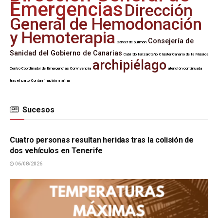
Emergencias
Dirección
General de Hemodonación
y Hemoterapia
Consejería de
Cáncer de pulmón
Sanidad del Gobierno de Canarias
Cabildo lanzaroteño
Clúster Canario de la Música
archipiélago
Centro Coordinador de Emergencias
Convivencia
atención continuada
tras el parto
Contaminación marina
Sucesos
SUCESOS
Cuatro personas resultan heridas tras la colisión de
dos vehículos en Tenerife
06/08/2026