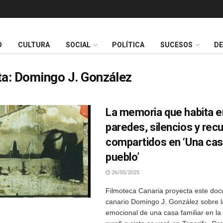
O
CULTURA
SOCIAL
POLÍTICA
SUCESOS
D
ta:
Domingo J. González
La memoria que habita e
paredes, silencios y rec
compartidos en ‘Una cas
pueblo’
26/05/2025
Filmoteca Canaria proyecta este doc
canario Domingo J. González sobre l
emocional de una casa familiar en l