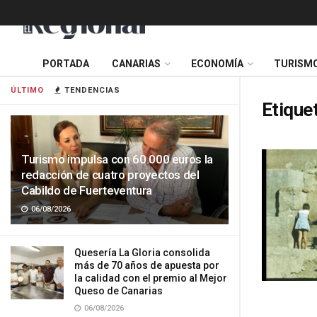
PORTADA
CANARIAS
ECONOMÍA
TURISM
ÚLTIMO
TENDENCIAS
Etique
Turismo impulsa con 60.000 euros la
redacción de cuatro proyectos del
Cabildo de Fuerteventura
06/08/2026
Quesería La Gloria consolida
más de 70 años de apuesta por
la calidad con el premio al Mejor
Queso de Canarias
06/08/2026