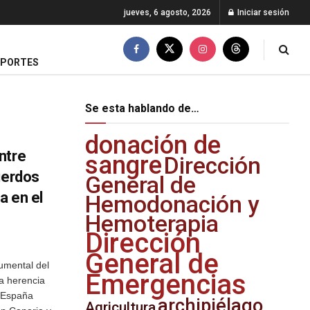
jueves, 6 agosto, 2026
Iniciar sesión
EPORTES
Se esta hablando de…
donación de
ntre
sangre
Dirección
uerdos
General de
a en el
Hemodonación y
Hemoterapia
Dirección
General de
umental del
Emergencias
a herencia
a España
archipiélago
Agricultura