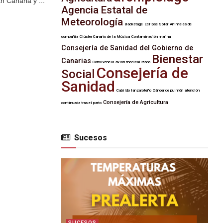
n Canaria y ...
Agencia Estatal de
Meteorología
Backstage
Eclipse Solar
Animales de
compañía
Clúster Canario de la Música
Contaminación marina
Consejería de Sanidad del Gobierno de
Bienestar
Canarias
Convivencia
avión medicalizado
Consejería de
Social
Sanidad
Cabildo lanzaroteño
Cáncer de pulmón
atención
Consejería de Agricultura
continuada tras el parto
Sucesos
SUCESOS