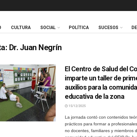
O
CULTURA
SOCIAL
POLÍTICA
SUCESOS
D
ta:
Dr. Juan Negrín
El Centro de Salud del C
imparte un taller de pri
auxilios para la comunid
educativa de la zona
15/12/2025
La jornada contó con contenidos teór
prácticos para formar a profesionale
no docentes, familiares y miembros d