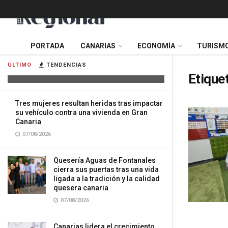
PORTADA
CANARIAS
ECONOMÍA
TURISM
Motorista fallecido en accidente de
tráfico en Lanzarote
ÚLTIMO
TENDENCIAS
08/08/2026
Etique
Tres mujeres resultan heridas tras impactar
su vehículo contra una vivienda en Gran
Canaria
07/08/2026
Quesería Aguas de Fontanales
cierra sus puertas tras una vida
ligada a la tradición y la calidad
quesera canaria
07/08/2026
Canarias lidera el crecimiento