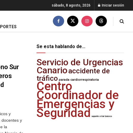
sábado, 8 agosto, 2026
Iniciar sesión
EPORTES
Se esta hablando de…
Servicio de Urgencias
ono Sur
Canario
accidente de
meros
tráfico
parada cardiorrespiratoria
Centro
ad
Coordinador de
Emergencias y
Seguridad
icos y
soporte vital básico
s docentes y
e la