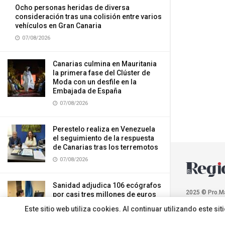
Ocho personas heridas de diversa
consideración tras una colisión entre varios
vehículos en Gran Canaria
07/08/2026
Canarias culmina en Mauritania
la primera fase del Clúster de
Moda con un desfile en la
Embajada de España
07/08/2026
Perestelo realiza en Venezuela
el seguimiento de la respuesta
de Canarias tras los terremotos
07/08/2026
Sanidad adjudica 106 ecógrafos
2025 © Pro.M
por casi tres millones de euros
para varios hospitales del SCS
Este sitio web utiliza cookies. Al continuar utilizando este 
07/08/2026