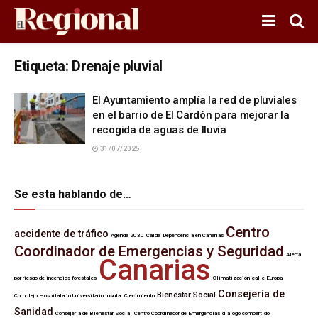
Etiqueta:
Drenaje pluvial
El Ayuntamiento amplía la red de pluviales
en el barrio de El Cardón para mejorar la
recogida de aguas de lluvia
31/07/2025
Se esta hablando de…
Centro
accidente de tráfico
Agenda 2030
Caída
Dependencia en Canarias
Coordinador de Emergencias y Seguridad
Alerta
Canarias
por riesgo de incendios forestales
Climatización
calle Europa
Consejería de
Bienestar Social
Complejo Hospitalario Universitario Insular
Crecimiento
Sanidad
Consejería de Bienestar Social
Centro Coordinador de Emergencias
diálogo compartido