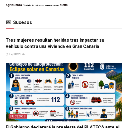
Agricultura
alerta
Ciudadanía
caídas en zonas rocosas
Sucesos
SUCESOS
Tres mujeres resultan heridas tras impactar su
vehículo contra una vivienda en Gran Canaria
07/08/2026
SUCESOS
El Gobierno declarará la prealerta del PLATECA ante el