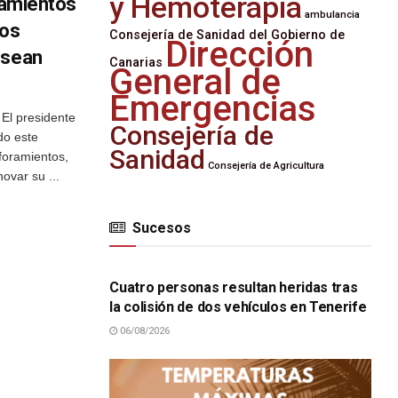
y Hemoterapia
oramientos
ambulancia
los
Consejería de Sanidad del Gobierno de
Dirección
 sean
Canarias
General de
Emergencias
El presidente
Consejería de
do este
Sanidad
foramientos,
Consejería de Agricultura
ovar su ...
Sucesos
SUCESOS
Cuatro personas resultan heridas tras
la colisión de dos vehículos en Tenerife
06/08/2026