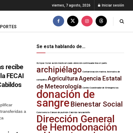
viernes, 7 agosto, 2026
Iniciar sesión
EPORTES
Se esta hablando de…
Eclipse Solar
avión medicalizado
atención continuada tras el parto
as recibe
archipiélago
Contaminación marina
Animales de
e la FECAI
Agricultura
Agencia Estatal
compañía
Cabildos
de Meteorología
Centro Coordinador de Emergencias
donación de
sangre
Bienestar Social
lificar
 transferidas a
Convivencia
Cáncer de pulmón
Cabildo lanzaroteño
Dirección General
ica
de Hemodonación