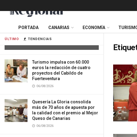
Cuatro personas resultan heridas tras
PORTADA
CANARIAS
ECONOMÍA
TURISM
la colisión de dos vehículos en
Tenerife
ÚLTIMO
TENDENCIAS
06/08/2026
Etique
Turismo impulsa con 60.000
euros la redacción de cuatro
proyectos del Cabildo de
Fuerteventura
06/08/2026
Quesería La Gloria consolida
más de 70 años de apuesta por
la calidad con el premio al Mejor
Queso de Canarias
06/08/2026